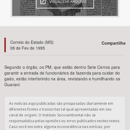
VISUALIZAR ARQUIVO
Bioma / Bacia
Tema
Correio do Estado (MS)
Compartilhe
Subtema
08 de Fev de 1995
Área de Levantamento
Segundo o órgão, os PM, que estão dentro Sete Cerros para
garantir a entrada de funcionários da fazenda para cuidar do
Área Protegida
gado, estão interferindo na área, revistando e humilhando os
Guarani.
BUSCAR
As notícias aqui publicadas são pesquisadas diariamente em
diferentes fontes e transcritas tal qual apresentadas em seu
canal de origem. O Instituto Socioambiental não se
responsabiliza pelas opiniões ou erros publicados nestes textos.
Caso você encontre alguma inconsistência nas notícias, por