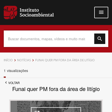
Pular
para
o
conteúdo
principal
Data do Documento
INÍCIO
NOTÍCIAS
FUNAI QUER PM FORA DA ÁREA DE LITÍGIO
1
visualizações
VOLTAR
Até
Funai quer PM fora da área de litígio
Povo Indígena