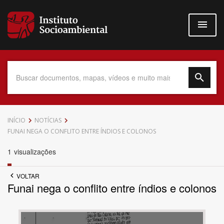
Pular
para
o
conteúdo
principal
Data do Documento
INÍCIO
NOTÍCIAS
FUNAI NEGA O CONFLITO ENTRE ÍNDIOS E COLONOS
1
visualizações
Até
VOLTAR
Funai nega o conflito entre índios e colonos
Povo Indígena