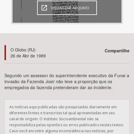
VISUALIZAR ARQUIVO
Bioma / Bacia
Tema
Subtema
O Globo (RJ)
Compartilhe
26 de Abr de 1989
Área de Levantamento
Segundo um assessor do superintendente executivo da Funai a
Área Protegida
invasão da Fazenda Josir não teve a proporção que os
empregados da fazenda pretenderam dar ao incidente.
BUSCAR
As notícias aqui publicadas são pesquisadas diariamente em
diferentes fontes e transcritas tal qual apresentadas em seu
canal de origem. O Instituto Socioambiental não se
responsabiliza pelas opiniões ou erros publicados nestes textos.
Caso você encontre alguma inconsistência nas notícias, por