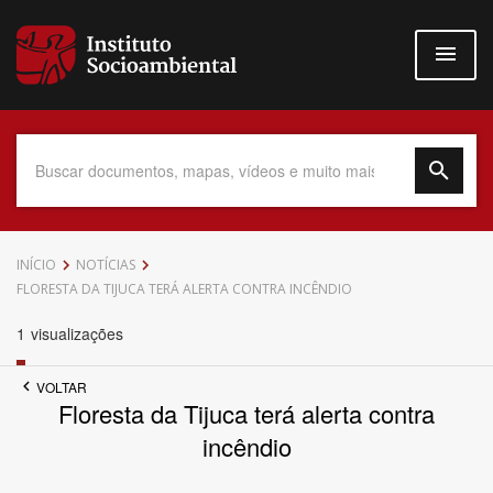
Pular
para
o
conteúdo
principal
Data do Documento
INÍCIO
NOTÍCIAS
FLORESTA DA TIJUCA TERÁ ALERTA CONTRA INCÊNDIO
1
visualizações
Até
VOLTAR
Floresta da Tijuca terá alerta contra
incêndio
Povo Indígena