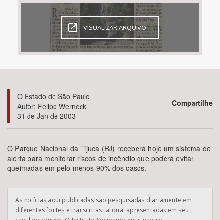
Bioma / Bacia
VISUALIZAR ARQUIVO
Tema
Subtema
O Estado de São Paulo
Área de Levantamento
Compartilhe
Autor: Felipe Werneck
31 de Jan de 2003
Área Protegida
O Parque Nacional da Tijuca (RJ) receberá hoje um sistema de
alerta para monitorar riscos de incêndio que poderá evitar
BUSCAR
queimadas em pelo menos 90% dos casos.
As notícias aqui publicadas são pesquisadas diariamente em
diferentes fontes e transcritas tal qual apresentadas em seu
canal de origem. O Instituto Socioambiental não se