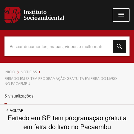
Pular
para
o
conteúdo
principal
Data do Documento
INÍCIO
NOTÍCIAS
FERIADO EM SP TEM PROGRAMAÇÃO GRATUITA EM FEIRA DO LIVRO
NO PACAEMBU
5
visualizações
Até
VOLTAR
Feriado em SP tem programação gratuita
em feira do livro no Pacaembu
Povo Indígena