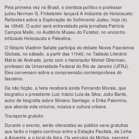
Pela primeira vez no Brasil, o cientista político e professor
judeu Norman G. Finkelstein lançará A Indústria do Holocausto:
Reflexões sobre a Exploração do Sofrimento Judeu, hoje (4),
às 16h45. O autor será entrevistado pela jornalista Patrícia
Campos Mello, no Auditório Museu do Futebol, no encontro
intitulado Holocausto e Palestina.
O filósofo Vladimir Safatle participa do debate Novos Fascismos
Globais, no sábado, a partir das 11h40, no Tablado Literário
Mário de Andrade, junto com o historiador Michel Gherman,
professor da Universidade Federal do Rio de Janeiro (UFRJ).
Eles conversam sobre a compreensão contemporânea do
fascismo.
Da não ficção, a feira receberá ainda Fernando Morais, que
biografou o presidente Luiz Inácio Lula da Silva; João Barile,
autor de biografia sobre Silviano Santiago; e Erika Palomino,
que aborda vida noturna, música e cultura urbana.
Transporte gratuito
Durante o evento, serão oferecidas ao público vans gratuitas
que farão o trajeto contínuo entre a Estação Paulista, da Linha
4-Amarela, e o local da feira. Os veículos da Motiva, parceira