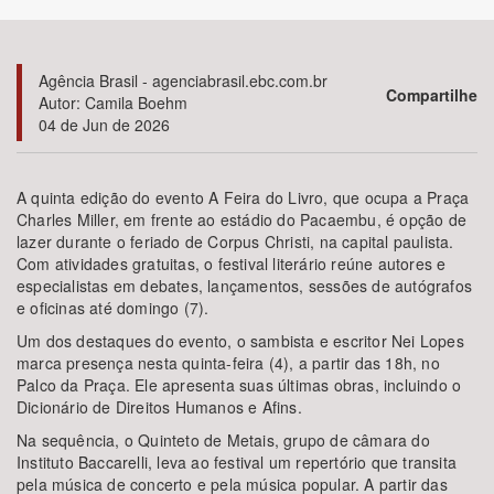
Bioma / Bacia
Agência Brasil - agenciabrasil.ebc.com.br
Compartilhe
Autor: Camila Boehm
Tema
04 de Jun de 2026
Subtema
A quinta edição do evento A Feira do Livro, que ocupa a Praça
Charles Miller, em frente ao estádio do Pacaembu, é opção de
Área de Levantamento
lazer durante o feriado de Corpus Christi, na capital paulista.
Com atividades gratuitas, o festival literário reúne autores e
Área Protegida
especialistas em debates, lançamentos, sessões de autógrafos
e oficinas até domingo (7).
Um dos destaques do evento, o sambista e escritor Nei Lopes
BUSCAR
marca presença nesta quinta-feira (4), a partir das 18h, no
Palco da Praça. Ele apresenta suas últimas obras, incluindo o
Dicionário de Direitos Humanos e Afins.
Na sequência, o Quinteto de Metais, grupo de câmara do
Instituto Baccarelli, leva ao festival um repertório que transita
pela música de concerto e pela música popular. A partir das