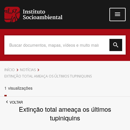
Pular
para
o
conteúdo
principal
Data do Documento
INÍCIO
NOTÍCIAS
EXTINÇÃO TOTAL AMEAÇA OS ÚLTIMOS TUPINIQUINS
1
visualizações
Até
VOLTAR
Extinção total ameaça os últimos
tupiniquins
Povo Indígena