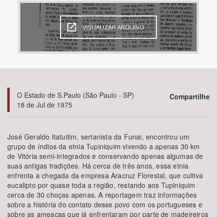
Bioma / Bacia
VISUALIZAR ARQUIVO
Tema
Subtema
O Estado de S.Paulo (São Paulo - SP)
Compartilhe
Área de Levantamento
18 de Jul de 1975
Área Protegida
José Geraldo Itatuitim, sertanista da Funai, encontrou um
grupo de índios da etnia Tupiniquim vivendo a apenas 30 km
de Vitória semi-integrados e conservando apenas algumas de
BUSCAR
suas antigas tradições. Há cerca de três anos, essa etnia
enfrenta a chegada da empresa Aracruz Florestal, que cultiva
eucalipto por quase toda a região, restando aos Tupiniquim
cerca de 30 choças apenas. A reportagem traz informações
sobre a história do contato desse povo com os portugueses e
sobre as ameaças que já enfrentaram por parte de madeireiros