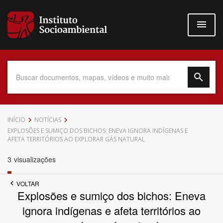
Pular
para
o
conteúdo
principal
Data do Documento
INÍCIO
NOTÍCIAS
EXPLOSÕES E SUMIÇO DOS BICHOS: ENEVA IGNORA INDÍGENAS E
AFETA TERRITÓRIOS AO EXPLORAR GÁS NATURAL
3
visualizações
Até
VOLTAR
Explosões e sumiço dos bichos: Eneva
ignora indígenas e afeta territórios ao
Povo Indígena