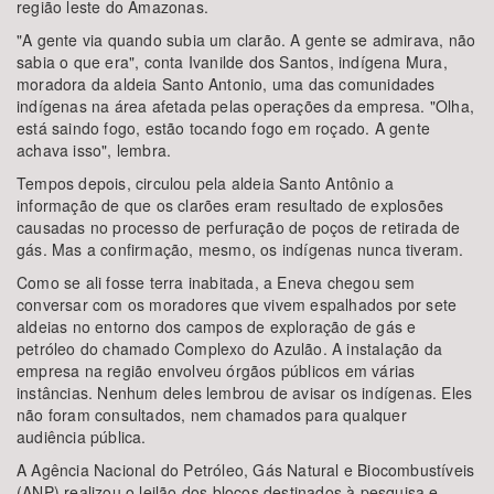
região leste do Amazonas.
"A gente via quando subia um clarão. A gente se admirava, não
sabia o que era", conta Ivanilde dos Santos, indígena Mura,
moradora da aldeia Santo Antonio, uma das comunidades
indígenas na área afetada pelas operações da empresa. "Olha,
está saindo fogo, estão tocando fogo em roçado. A gente
achava isso", lembra.
Tempos depois, circulou pela aldeia Santo Antônio a
informação de que os clarões eram resultado de explosões
causadas no processo de perfuração de poços de retirada de
gás. Mas a confirmação, mesmo, os indígenas nunca tiveram.
Como se ali fosse terra inabitada, a Eneva chegou sem
conversar com os moradores que vivem espalhados por sete
aldeias no entorno dos campos de exploração de gás e
petróleo do chamado Complexo do Azulão. A instalação da
empresa na região envolveu órgãos públicos em várias
instâncias. Nenhum deles lembrou de avisar os indígenas. Eles
não foram consultados, nem chamados para qualquer
audiência pública.
A Agência Nacional do Petróleo, Gás Natural e Biocombustíveis
(ANP) realizou o leilão dos blocos destinados à pesquisa e