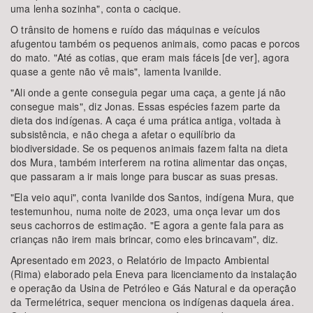
uma lenha sozinha", conta o cacique.
O trânsito de homens e ruído das máquinas e veículos
afugentou também os pequenos animais, como pacas e porcos
do mato. "Até as cotias, que eram mais fáceis [de ver], agora
quase a gente não vê mais", lamenta Ivanilde.
"Ali onde a gente conseguia pegar uma caça, a gente já não
consegue mais", diz Jonas. Essas espécies fazem parte da
dieta dos indígenas. A caça é uma prática antiga, voltada à
subsistência, e não chega a afetar o equilíbrio da
biodiversidade. Se os pequenos animais fazem falta na dieta
dos Mura, também interferem na rotina alimentar das onças,
que passaram a ir mais longe para buscar as suas presas.
"Ela veio aqui", conta Ivanilde dos Santos, indígena Mura, que
testemunhou, numa noite de 2023, uma onça levar um dos
seus cachorros de estimação. "E agora a gente fala para as
crianças não irem mais brincar, como eles brincavam", diz.
Apresentado em 2023, o Relatório de Impacto Ambiental
(Rima) elaborado pela Eneva para licenciamento da instalação
e operação da Usina de Petróleo e Gás Natural e da operação
da Termelétrica, sequer menciona os indígenas daquela área.