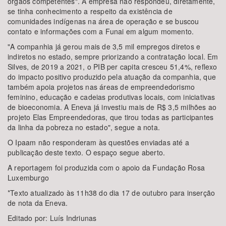
órgãos competentes". A empresa não respondeu, diretamente,
se tinha conhecimento a respeito da existência de
comunidades indígenas na área de operação e se buscou
contato e informações com a Funai em algum momento.
"A companhia já gerou mais de 3,5 mil empregos diretos e
indiretos no estado, sempre priorizando a contratação local. Em
Silves, de 2019 a 2021, o PIB per capita cresceu 51,4%, reflexo
do impacto positivo produzido pela atuação da companhia, que
também apoia projetos nas áreas de empreendedorismo
feminino, educação e cadeias produtivas locais, com iniciativas
de bioeconomia. A Eneva já investiu mais de R$ 3,5 milhões ao
projeto Elas Empreendedoras, que tirou todas as participantes
da linha da pobreza no estado", segue a nota.
O Ipaam não responderam às questões enviadas até a
publicação deste texto. O espaço segue aberto.
A reportagem foi produzida com o apoio da Fundação Rosa
Luxemburgo
*Texto atualizado às 11h38 do dia 17 de outubro para inserção
de nota da Eneva.
Editado por: Luís Indriunas