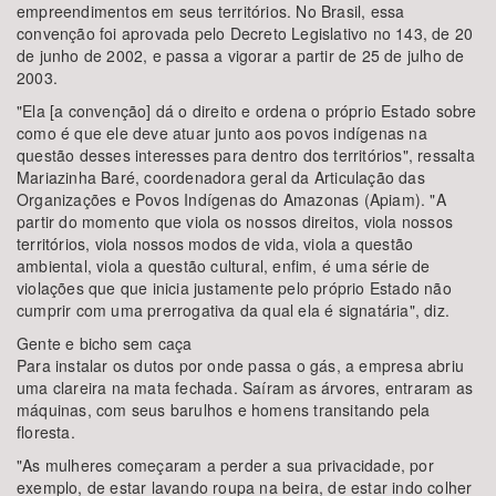
empreendimentos em seus territórios. No Brasil, essa
convenção foi aprovada pelo Decreto Legislativo no 143, de 20
de junho de 2002, e passa a vigorar a partir de 25 de julho de
2003.
"Ela [a convenção] dá o direito e ordena o próprio Estado sobre
como é que ele deve atuar junto aos povos indígenas na
questão desses interesses para dentro dos territórios", ressalta
Mariazinha Baré, coordenadora geral da Articulação das
Organizações e Povos Indígenas do Amazonas (Apiam). "A
partir do momento que viola os nossos direitos, viola nossos
territórios, viola nossos modos de vida, viola a questão
ambiental, viola a questão cultural, enfim, é uma série de
violações que que inicia justamente pelo próprio Estado não
cumprir com uma prerrogativa da qual ela é signatária", diz.
Gente e bicho sem caça
Para instalar os dutos por onde passa o gás, a empresa abriu
uma clareira na mata fechada. Saíram as árvores, entraram as
máquinas, com seus barulhos e homens transitando pela
floresta.
"As mulheres começaram a perder a sua privacidade, por
exemplo, de estar lavando roupa na beira, de estar indo colher