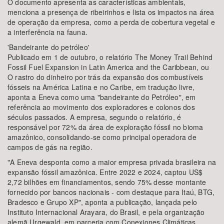
O documento apresenta as características ambientais,
menciona a presença de ribeirinhos e lista os impactos na área
de operação da empresa, como a perda de cobertura vegetal e
a interferência na fauna.
'Bandeirante do petróleo'
Publicado em 1 de outubro, o relatório The Money Trail Behind
Fossil Fuel Expansion in Latin America and the Caribbean, ou
O rastro do dinheiro por trás da expansão dos combustíveis
fósseis na América Latina e no Caribe, em tradução livre,
aponta a Eneva como uma "bandeirante do Petróleo", em
referência ao movimento dos exploradores e colonos dos
séculos passados. A empresa, segundo o relatório, é
responsável por 72% da área de exploração fóssil no bioma
amazônico, consolidando-se como principal operadora de
campos de gás na região.
"A Eneva desponta como a maior empresa privada brasileira na
expansão fóssil amazônica. Entre 2022 e 2024, captou US$
2,72 bilhões em financiamentos, sendo 75% desse montante
fornecido por bancos nacionais - com destaque para Itaú, BTG,
Bradesco e Grupo XP", aponta a publicação, lançada pelo
Instituto Internacional Arayara, do Brasil, e pela organização
alemã Urgewald, em parceria com Conexiones Climáticas