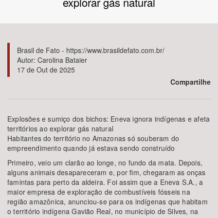
explorar gás natural
Bioma / Bacia
Tema
Brasil de Fato - https://www.brasildefato.com.br/
Autor: Carolina Bataier
17 de Out de 2025
Subtema
Compartilhe
Área de Levantamento
Explosões e sumiço dos bichos: Eneva ignora indígenas e afeta
Área Protegida
territórios ao explorar gás natural
Habitantes do território no Amazonas só souberam do
empreendimento quando já estava sendo construído
BUSCAR
Primeiro, veio um clarão ao longe, no fundo da mata. Depois,
alguns animais desapareceram e, por fim, chegaram as onças
famintas para perto da aldeira. Foi assim que a Eneva S.A., a
maior empresa de exploração de combustíveis fósseis na
região amazônica, anunciou-se para os indígenas que habitam
o território indígena Gavião Real, no município de Silves, na