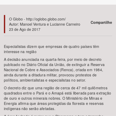
Bioma / Bacia
O Globo - http://oglobo.globo.com/
Compartilhe
Autor: Manoel Ventura e Lucianne Carneiro
Tema
23 de Ago de 2017
Subtema
Especialistas dizem que empresas de quatro países têm
interesse na região
Área de Levantamento
A decisão anunciada na quarta-feira, por meio de decreto
publicado no Diário Oficial da União, de extinguir a Reserva
Área Protegida
Nacional de Cobre e Associados (Renca), criada em 1984,
ainda durante a ditadura militar, provocou protestos de
políticos, ambientalistas e especialistas no setor.
BUSCAR
O decreto diz que uma região de cerca de 47 mil quilômetros
quadrados entre o Pará e o Amapá está liberada para extração
de ouro e outros minerais nobres. O Ministério de Minas e
Energia afirma que áreas protegidas da floresta e reservas
indígenas não serão afetadas.