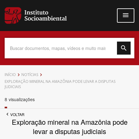
Pular
para
o
conteúdo
principal
Data do Documento
INÍCIO
NOTÍCIAS
EXPLORAÇÃO MINERAL NA AMAZÔNIA PODE LEVAR A DISPUTAS
JUDICIAIS
8
visualizações
Até
VOLTAR
Exploração mineral na Amazônia pode
levar a disputas judiciais
Povo Indígena