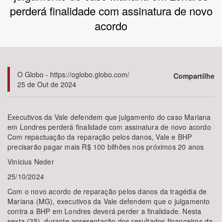
perderá finalidade com assinatura de novo
Bioma / Bacia
acordo
Tema
O Globo - https://oglobo.globo.com/
Subtema
Compartilhe
25 de Out de 2024
Área de Levantamento
Executivos da Vale defendem que julgamento do caso Mariana
em Londres perderá finalidade com assinatura de novo acordo
Área Protegida
Com repactuação da reparação pelos danos, Vale e BHP
precisarão pagar mais R$ 100 bilhões nos próximos 20 anos
Vinicius Neder
BUSCAR
25/10/2024
Com o novo acordo de reparação pelos danos da tragédia de
Mariana (MG), executivos da Vale defendem que o julgamento
contra a BHP em Londres deverá perder a finalidade. Nesta
sexta (25), durante apresentação dos resultados financeiros da