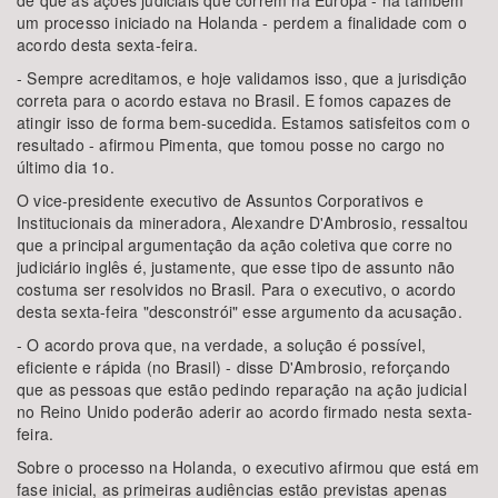
de que as ações judiciais que correm na Europa - há também
um processo iniciado na Holanda - perdem a finalidade com o
acordo desta sexta-feira.
- Sempre acreditamos, e hoje validamos isso, que a jurisdição
correta para o acordo estava no Brasil. E fomos capazes de
atingir isso de forma bem-sucedida. Estamos satisfeitos com o
resultado - afirmou Pimenta, que tomou posse no cargo no
último dia 1o.
O vice-presidente executivo de Assuntos Corporativos e
Institucionais da mineradora, Alexandre D'Ambrosio, ressaltou
que a principal argumentação da ação coletiva que corre no
judiciário inglês é, justamente, que esse tipo de assunto não
costuma ser resolvidos no Brasil. Para o executivo, o acordo
desta sexta-feira "desconstrói" esse argumento da acusação.
- O acordo prova que, na verdade, a solução é possível,
eficiente e rápida (no Brasil) - disse D'Ambrosio, reforçando
que as pessoas que estão pedindo reparação na ação judicial
no Reino Unido poderão aderir ao acordo firmado nesta sexta-
feira.
Sobre o processo na Holanda, o executivo afirmou que está em
fase inicial, as primeiras audiências estão previstas apenas