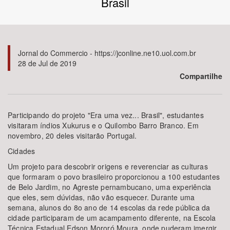
Brasil
Bioma / Bacia
Tema
Jornal do Commercio - https://jconline.ne10.uol.com.br
28 de Jul de 2019
Compartilhe
Subtema
Área de Levantamento
Participando do projeto "Era uma vez... Brasil", estudantes
visitaram índios Xukurus e o Quilombo Barro Branco. Em
Área Protegida
novembro, 20 deles visitarão Portugal.
Cidades
Um projeto para descobrir origens e reverenciar as culturas
BUSCAR
que formaram o povo brasileiro proporcionou a 100 estudantes
de Belo Jardim, no Agreste pernambucano, uma experiência
que eles, sem dúvidas, não vão esquecer. Durante uma
semana, alunos do 8o ano de 14 escolas da rede pública da
cidade participaram de um acampamento diferente, na Escola
Técnica Estadual Edson Mororó Moura, onde puderam imergir