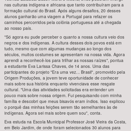
nas culturas indígena e africana que tanto contribuíram para a
formação cultural do Brasil. Após alguns desafios, 20 desses
alunos ganharão uma viagem a Portugal para refazer os
caminhos percorridos pela colônia portuguesa até a chegada
ao nosso país.
"Só agora eu pude perceber o quanto a nossa cultura veio dos
negros e dos indígenas. A cultura desses dois povos está em
tudo, mesmo que com algumas mudanças ao longo dos
séculos, muitos costumes se apresentam na nossa vida. Agora
aprendi a reconhecê-los para trilhar as nossas raízes", pontua
a estudante Eva Larissa Chaves, de 14 anos. Uma das
participantes do projeto "Era uma vez... Brasil", promovido pela
Origem Produções, a jovem teve oportunidade de conhecer
mais sobre sua história enquanto vivenciava esse resgate
cultural. "Uma das atividades solicitadas era entender um
pouco mais sobre nossa origem. Fui pesquisando com minha
família e descobri que meus bisavós eram índios. Isso explicou
o porquê das minhas feições serem tão semelhantes às de
indígenas. Agora sei mais sobre quem sou", conta.
Eva estuda na Escola Municipal Professor José Vieira da Costa,
em Belo Jardim, de onde foram selecionados 30 alunos para