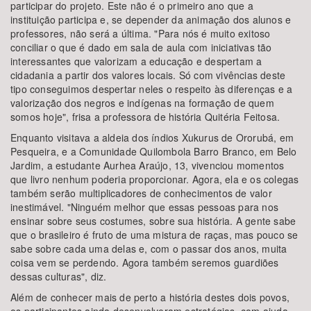
participar do projeto. Este não é o primeiro ano que a
instituição participa e, se depender da animação dos alunos e
professores, não será a última. "Para nós é muito exitoso
conciliar o que é dado em sala de aula com iniciativas tão
interessantes que valorizam a educação e despertam a
cidadania a partir dos valores locais. Só com vivências deste
tipo conseguimos despertar neles o respeito às diferenças e a
valorização dos negros e indígenas na formação de quem
somos hoje", frisa a professora de história Quitéria Feitosa.
Enquanto visitava a aldeia dos índios Xukurus de Ororubá, em
Pesqueira, e a Comunidade Quilombola Barro Branco, em Belo
Jardim, a estudante Aurhea Araújo, 13, vivenciou momentos
que livro nenhum poderia proporcionar. Agora, ela e os colegas
também serão multiplicadores de conhecimentos de valor
inestimável. "Ninguém melhor que essas pessoas para nos
ensinar sobre seus costumes, sobre sua história. A gente sabe
que o brasileiro é fruto de uma mistura de raças, mas pouco se
sabe sobre cada uma delas e, com o passar dos anos, muita
coisa vem se perdendo. Agora também seremos guardiões
dessas culturas", diz.
Além de conhecer mais de perto a história destes dois povos,