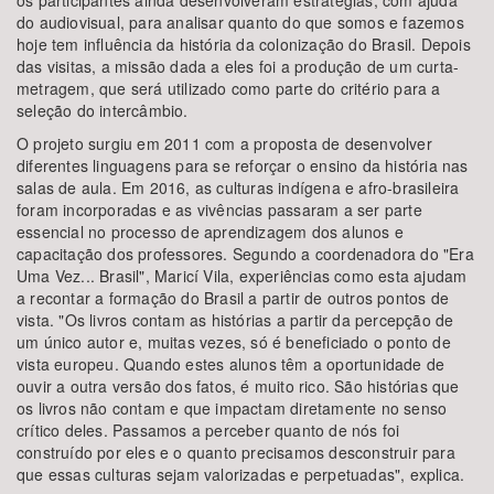
os participantes ainda desenvolveram estratégias, com ajuda
do audiovisual, para analisar quanto do que somos e fazemos
hoje tem influência da história da colonização do Brasil. Depois
das visitas, a missão dada a eles foi a produção de um curta-
metragem, que será utilizado como parte do critério para a
seleção do intercâmbio.
O projeto surgiu em 2011 com a proposta de desenvolver
diferentes linguagens para se reforçar o ensino da história nas
salas de aula. Em 2016, as culturas indígena e afro-brasileira
foram incorporadas e as vivências passaram a ser parte
essencial no processo de aprendizagem dos alunos e
capacitação dos professores. Segundo a coordenadora do "Era
Uma Vez... Brasil", Maricí Vila, experiências como esta ajudam
a recontar a formação do Brasil a partir de outros pontos de
vista. "Os livros contam as histórias a partir da percepção de
um único autor e, muitas vezes, só é beneficiado o ponto de
vista europeu. Quando estes alunos têm a oportunidade de
ouvir a outra versão dos fatos, é muito rico. São histórias que
os livros não contam e que impactam diretamente no senso
crítico deles. Passamos a perceber quanto de nós foi
construído por eles e o quanto precisamos desconstruir para
que essas culturas sejam valorizadas e perpetuadas", explica.