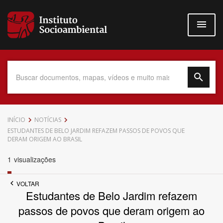
Pular
para
o
conteúdo
principal
Data do Documento
INÍCIO
NOTÍCIAS
ESTUDANTES DE BELO JARDIM REFAZEM PASSOS DE POVOS QUE
DERAM ORIGEM AO BRASIL
1
visualizações
Até
VOLTAR
Estudantes de Belo Jardim refazem
passos de povos que deram origem ao
Povo Indígena