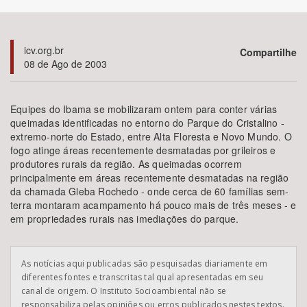
Bioma / Bacia
icv.org.br
Compartilhe
08 de Ago de 2003
Tema
Subtema
Equipes do Ibama se mobilizaram ontem para conter várias
queimadas identificadas no entorno do Parque do Cristalino -
extremo-norte do Estado, entre Alta Floresta e Novo Mundo. O
Área de Levantamento
fogo atinge áreas recentemente desmatadas por grileiros e
produtores rurais da região. As queimadas ocorrem
Área Protegida
principalmente em áreas recentemente desmatadas na região
da chamada Gleba Rochedo - onde cerca de 60 famílias sem-
terra montaram acampamento há pouco mais de três meses - e
em propriedades rurais nas imediações do parque.
BUSCAR
As notícias aqui publicadas são pesquisadas diariamente em
diferentes fontes e transcritas tal qual apresentadas em seu
canal de origem. O Instituto Socioambiental não se
responsabiliza pelas opiniões ou erros publicados nestes textos.