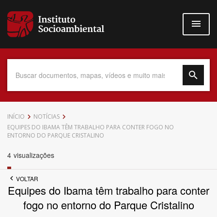
Pular
para
o
conteúdo
principal
Data do Documento
INÍCIO
NOTÍCIAS
EQUIPES DO IBAMA TÊM TRABALHO PARA CONTER FOGO NO
ENTORNO DO PARQUE CRISTALINO
4
visualizações
Até
VOLTAR
Equipes do Ibama têm trabalho para conter
fogo no entorno do Parque Cristalino
Povo Indígena