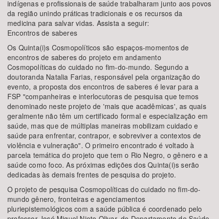
indígenas e profissionais de saúde trabalharam junto aos povos
da região unindo práticas tradicionais e os recursos da
medicina para salvar vidas. Assista a seguir:
Encontros de saberes
Os Quinta(i)s Cosmopolíticos são espaços-momentos de
encontros de saberes do projeto em andamento
Cosmopolíticas do cuidado no fim-do-mundo. Segundo a
doutoranda Natalia Farias, responsável pela organização do
evento, a proposta dos encontros de saberes é levar para a
FSP "companheiras e interlocutoras de pesquisa que temos
denominado neste projeto de 'mais que acadêmicas', as quais
geralmente não têm um certificado formal e especialização em
saúde, mas que de múltiplas maneiras mobilizam cuidado e
saúde para enfrentar, contrapor, e sobreviver a contextos de
violência e vulneração". O primeiro encontrado é voltado à
parcela temática do projeto que tem o Rio Negro, o gênero e a
saúde como foco. As próximas edições dos Quinta(i)s serão
dedicadas às demais frentes de pesquisa do projeto.
O projeto de pesquisa Cosmopolíticas do cuidado no fim-do-
mundo gênero, fronteiras e agenciamentos
pluriepistemológicos com a saúde pública é coordenado pelo
professor José Miguel Nieto Olivar, do Departamento de Saúde