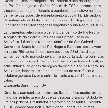
Cosmopolíticas. Elizângela é doutoranda direta do Programa
de Pós-Graduação em Saúde Pública da FSP e pesquisadora
vinculada ao projeto. Durante a pandemia, ela esteve na linha
de frente das ações de enfrentamento à covid-19, liderando o
Departamento de Mulheres Indígenas do Rio Negro, ligado à
Federação das Organizações Indígenas do Rio Negro (FOIRN).
Lançamentos relembram o cenário pandêmico do Rio Negro
A região do rio Negro é uma das mais preservadas da
Amazônia. Lá se localizam os municípios de São Gabriel da
Cachoeira, Santa Isabel do Rio Negro e Barcelos, onde vivem
cerca de 750 comunidades com povos de 23 etnias diferentes.
Em um contexto marcado pela omissão do Estado, turbulências
políticas e centenas de milhares de mortes em todo o Brasil, as
comunidades indígenas da região do médio e alto rio Negro, no
Amazonas, lançaram mão de estratégias de resistência e
colaboração para fazer o enfrentamento à covid-19 e preservar
vidas.
Elizângela Baré - Foto: ISA
Durante a pandemia, os indígenas tiveram risco quatro vezes
maior de se infectarem do que as pessoas brancas. O dado foi
um dos principais resultados do projeto de pesquisa Epicovid-
19 BR, coordenado pela Universidade Federal de Pelotas