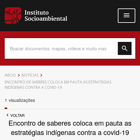
Pular
para
o
conteúdo
principal
Data do Documento
INÍCIO
NOTÍCIAS
ENCONTRO DE SABERES COLOCA EM PAUTA AS ESTRATÉGIAS
INDÍGENAS CONTRA A COVID-19
1
visualizações
Até
VOLTAR
Encontro de saberes coloca em pauta as
estratégias indígenas contra a covid-19
Povo Indígena