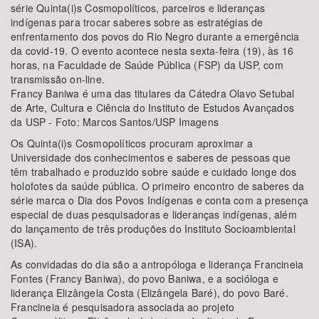
série Quinta(i)s Cosmopolíticos, parceiros e lideranças
indígenas para trocar saberes sobre as estratégias de
enfrentamento dos povos do Rio Negro durante a emergência
da covid-19. O evento acontece nesta sexta-feira (19), às 16
horas, na Faculdade de Saúde Pública (FSP) da USP, com
transmissão on-line.
Francy Baniwa é uma das titulares da Cátedra Olavo Setubal
de Arte, Cultura e Ciência do Instituto de Estudos Avançados
da USP - Foto: Marcos Santos/USP Imagens
Os Quinta(i)s Cosmopolíticos procuram aproximar a
Universidade dos conhecimentos e saberes de pessoas que
têm trabalhado e produzido sobre saúde e cuidado longe dos
holofotes da saúde pública. O primeiro encontro de saberes da
série marca o Dia dos Povos Indígenas e conta com a presença
especial de duas pesquisadoras e lideranças indígenas, além
do lançamento de três produções do Instituto Socioambiental
(ISA).
As convidadas do dia são a antropóloga e liderança Francineia
Fontes (Francy Baniwa), do povo Baniwa, e a socióloga e
liderança Elizângela Costa (Elizângela Baré), do povo Baré.
Francineia é pesquisadora associada ao projeto