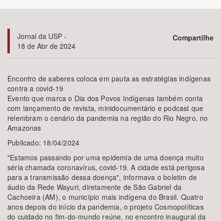
Bioma / Bacia
Jornal da USP -
Compartilhe
18 de Abr de 2024
Tema
Subtema
Encontro de saberes coloca em pauta as estratégias indígenas
contra a covid-19
Evento que marca o Dia dos Povos Indígenas também conta
Área de Levantamento
com lançamento de revista, minidocumentário e podcast que
relembram o cenário da pandemia na região do Rio Negro, no
Área Protegida
Amazonas
Publicado: 18/04/2024
"Estamos passando por uma epidemia de uma doença muito
BUSCAR
séria chamada coronavírus, covid-19. A cidade está perigosa
para a transmissão dessa doença", informava o boletim de
áudio da Rede Wayuri, diretamente de São Gabriel da
Cachoeira (AM), o município mais indígena do Brasil. Quatro
anos depois do início da pandemia, o projeto Cosmopolíticas
do cuidado no fim-do-mundo reúne, no encontro inaugural da