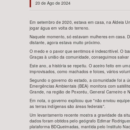
20 de Ago de 2024
Em setembro de 2020, estava em casa, na Aldeia Um
jogar água em volta do terreno.
Área de Levantamento
Naquele momento, só estavam mulheres em casa. De 
distante, agora estava muito próximo.
O medo e o pavor que sentimos é indescritível. O 
Graças à união da comunidade, conseguimos salvar a
Este ano, a história se repetiu. O aceiro feito em um
improvisados, como machados e foices, vários volu
Segundo o governo do estado, a comunidade foi a ún
Emergências Ambientais (BEA) monitora com satélite
Grande, na região de Poxoréu, General Carneiro e 
Em nota, o governo explicou que "não enviou equipe
as terras indígenas são áreas federais".
Um levantamento recente mostra a gravidade da situ
dados foram obtidos pelo geógrafo Edimar Rodrigue
plataforma BDQueimadas, mantida pelo Instituto Nac