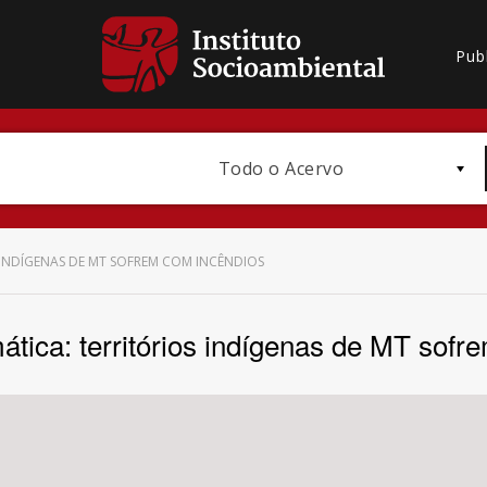
Pub
Todo o Acervo
 INDÍGENAS DE MT SOFREM COM INCÊNDIOS
ática: territórios indígenas de MT sofr
Bioma / Bacia
Subtema