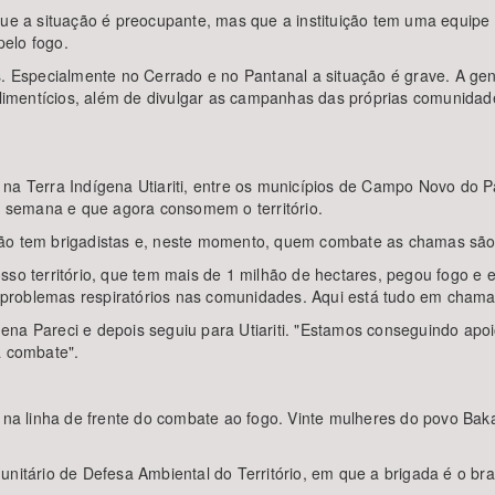
que a situação é preocupante, mas que a instituição tem uma equipe
elo fogo.
s. Especialmente no Cerrado e no Pantanal a situação é grave. A gent
imentícios, além de divulgar as campanhas das próprias comunidade
 na Terra Indígena Utiariti, entre os municípios de Campo Novo do 
ma semana e que agora consomem o território.
não tem brigadistas e, neste momento, quem combate as chamas são 
sso território, que tem mais de 1 milhão de hectares, pegou fogo e 
problemas respiratórios nas comunidades. Aqui está tudo em chama
ena Pareci e depois seguiu para Utiariti. "Estamos conseguindo ap
a combate".
 linha de frente do combate ao fogo. Vinte mulheres do povo Bakai
tário de Defesa Ambiental do Território, em que a brigada é o br