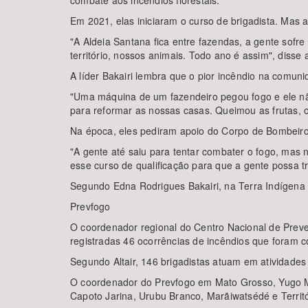
combate aos incêndios florestais.
Em 2021, elas iniciaram o curso de brigadista. Mas 
"A Aldeia Santana fica entre fazendas, a gente sofr
território, nossos animais. Todo ano é assim", disse
A líder Bakairi lembra que o pior incêndio na comun
"Uma máquina de um fazendeiro pegou fogo e ele não
para reformar as nossas casas. Queimou as frutas, os
Na época, eles pediram apoio do Corpo de Bombeiro
"A gente até saiu para tentar combater o fogo, mas
esse curso de qualificação para que a gente possa t
Segundo Edna Rodrigues Bakairi, na Terra Indígena
Prevfogo
O coordenador regional do Centro Nacional de Preve
registradas 46 ocorrências de incêndios que foram c
Segundo Altair, 146 brigadistas atuam em atividades
O coordenador do Prevfogo em Mato Grosso, Yugo Mar
Capoto Jarina, Urubu Branco, Marãiwatsédé e Territó