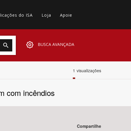
licações do ISA
Loja
Apoie
BUSCA AVANÇADA
1
visualizações
em com incêndios
Compartilhe