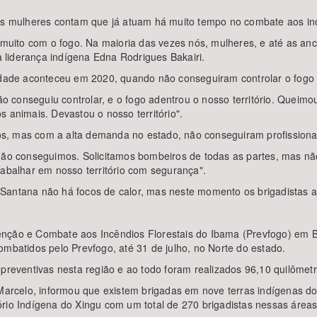
as mulheres contam que já atuam há muito tempo no combate aos incê
e muito com o fogo. Na maioria das vezes nós, mulheres, e até as a
 a liderança indígena Edna Rodrigues Bakairi.
idade aconteceu em 2020, quando não conseguiram controlar o fogo e
 conseguiu controlar, e o fogo adentrou o nosso território. Queimo
 animais. Devastou o nosso território".
s, mas com a alta demanda no estado, não conseguiram profissionai
 não conseguimos. Solicitamos bombeiros de todas as partes, mas nã
rabalhar em nosso território com segurança".
 Santana não há focos de calor, mas neste momento os brigadistas 
nção e Combate aos Incêndios Florestais do Ibama (Prevfogo) em Ba
ombatidos pelo Prevfogo, até 31 de julho, no Norte do estado.
 preventivas nesta região e ao todo foram realizados 96,10 quilômet
celo, informou que existem brigadas em nove terras indígenas do es
rio Indígena do Xingu com um total de 270 brigadistas nessas áreas