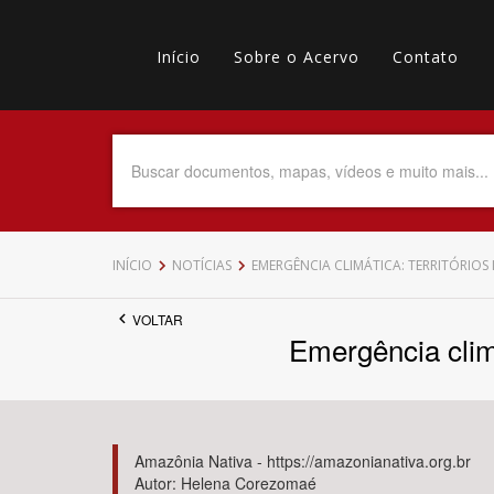
Pular
Main
para
o
Início
Sobre o Acervo
Contato
navigation
Menu
conteúdo
principal
secundário
Data do Documento
Até
INÍCIO
NOTÍCIAS
EMERGÊNCIA CLIMÁTICA: TERRITÓRIOS
VOLTAR
Emergência clim
Povo Indígena
Amazônia Nativa - https://amazonianativa.org.br
Autor: Helena Corezomaé
Tema