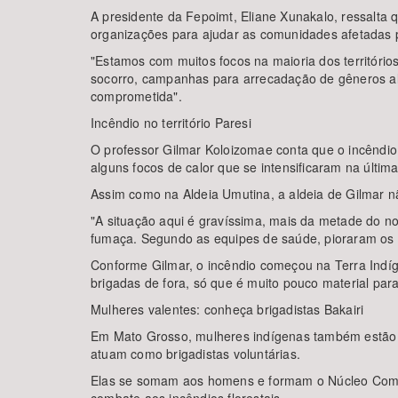
A presidente da Fepoimt, Eliane Xunakalo, ressalta 
organizações para ajudar as comunidades afetadas p
"Estamos com muitos focos na maioria dos território
socorro, campanhas para arrecadação de gêneros al
comprometida".
Incêndio no território Paresi
O professor Gilmar Koloizomae conta que o incêndio
alguns focos de calor que se intensificaram na últi
Assim como na Aldeia Umutina, a aldeia de Gilmar 
"A situação aqui é gravíssima, mais da metade do no
fumaça. Segundo as equipes de saúde, pioraram os 
Conforme Gilmar, o incêndio começou na Terra Indíg
brigadas de fora, só que é muito pouco material par
Mulheres valentes: conheça brigadistas Bakairi
Em Mato Grosso, mulheres indígenas também estão na
atuam como brigadistas voluntárias.
Elas se somam aos homens e formam o Núcleo Comuni