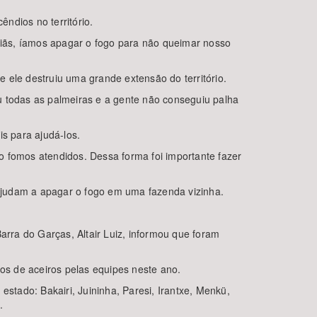
ndios no território.
nciãs, íamos apagar o fogo para não queimar nosso
 ele destruiu uma grande extensão do território.
u todas as palmeiras e a gente não conseguiu palha
s para ajudá-los.
o fomos atendidos. Dessa forma foi importante fazer
ajudam a apagar o fogo em uma fazenda vizinha.
rra do Garças, Altair Luiz, informou que foram
ros de aceiros pelas equipes neste ano.
tado: Bakairi, Juininha, Paresi, Irantxe, Menkü,
.