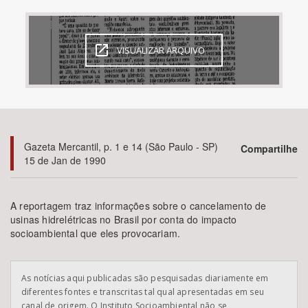
Bioma / Bacia
VISUALIZAR ARQUIVO
Tema
Subtema
Área de Levantamento
Gazeta Mercantil, p. 1 e 14 (São Paulo - SP)
Compartilhe
15 de Jan de 1990
Área Protegida
A reportagem traz informações sobre o cancelamento de
usinas hidrelétricas no Brasil por conta do impacto
BUSCAR
socioambiental que eles provocariam.
As notícias aqui publicadas são pesquisadas diariamente em
diferentes fontes e transcritas tal qual apresentadas em seu
canal de origem. O Instituto Socioambiental não se