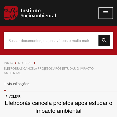
Pular
para
o
conteúdo
principal
Data do Documento
INÍCIO
NOTÍCIAS
ELETROBRÁS CANCELA PROJETOS APÓS ESTUDAR O IMPACTO
AMBIENTAL
1
visualizações
Até
VOLTAR
Eletrobrás cancela projetos após estudar o
impacto ambiental
Povo Indígena