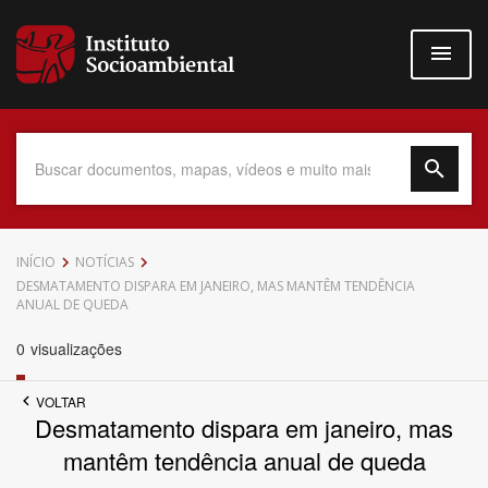
Pular
para
o
conteúdo
principal
Data do Documento
INÍCIO
NOTÍCIAS
DESMATAMENTO DISPARA EM JANEIRO, MAS MANTÊM TENDÊNCIA
ANUAL DE QUEDA
0
visualizações
Até
VOLTAR
Desmatamento dispara em janeiro, mas
mantêm tendência anual de queda
Povo Indígena