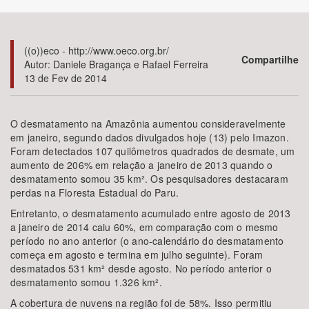
Bioma / Bacia
((o))eco - http://www.oeco.org.br/
Compartilhe
Autor: Daniele Bragança e Rafael Ferreira
Tema
13 de Fev de 2014
Subtema
O desmatamento na Amazônia aumentou consideravelmente
em janeiro, segundo dados divulgados hoje (13) pelo Imazon.
Área de Levantamento
Foram detectados 107 quilômetros quadrados de desmate, um
aumento de 206% em relação a janeiro de 2013 quando o
Área Protegida
desmatamento somou 35 km². Os pesquisadores destacaram
perdas na Floresta Estadual do Paru.
Entretanto, o desmatamento acumulado entre agosto de 2013
BUSCAR
a janeiro de 2014 caiu 60%, em comparação com o mesmo
período no ano anterior (o ano-calendário do desmatamento
começa em agosto e termina em julho seguinte). Foram
desmatados 531 km² desde agosto. No período anterior o
desmatamento somou 1.326 km².
A cobertura de nuvens na região foi de 58%. Isso permitiu