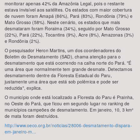
monitorar apenas 42% da Amazônia Legal, pois o restante
estava invisível aos satélites. Os estados com maior cobertura
de nuvem foram Amapá (86%), Pará (83%), Rondônia (79%) e
Mato Grosso (58%). Neste cenário, os estados que mais
desmataram foram Roraima (34%), seguido por Mato Grosso
(22%), Pará (22%), Tocantins (9%), Acre (8%), Amazonas (3%)
e Rondônia (2%).
O pesquisador Heron Martins, um dos coordenadores do
Boletim do Desmatamento (SAD), chama atenção para o
desmatamento que está ocorrendo na calha norte do Pará. "É
uma área que normalmente tem grande desmate. Detectamos
desmatamento dentre da Floresta Estadual do Paru,
justamente uma área que está sob polêmica e pode ser
reduzida", explica.
O município onde está localizado a Floresta do Paru é Prainha,
no Oeste do Pará, que ficou em segundo lugar no ranking de
municípios campeões de desmatamento. Em janeiro, 10, 3 km²
de mata foram destruídos.
http://www.oeco.org.br/noticias/28006-desmatamento-dispara-
em-janeiro-m…