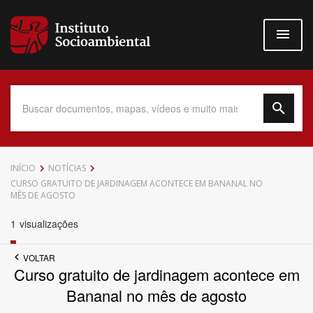
Pular
para
o
conteúdo
principal
Data do Documento
INÍCIO
NOTÍCIAS
CURSO GRATUITO DE JARDINAGEM ACONTECE EM BANANAL NO
MÊS DE AGOSTO
1
visualizações
Até
VOLTAR
Curso gratuito de jardinagem acontece em
Bananal no mês de agosto
Povo Indígena