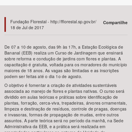
Bioma / Bacia
Fundação Florestal - http://fflorestal.sp.gov.br/
Compartilhe
18 de Jul de 2017
Tema
Subtema
De 07 a 10 de agosto, das 9h às 17h, a Estação Ecológica de
Bananal (EEB) realiza um Curso de Jardinagem que ensinará
sobre reforma e condução de jardins com flores e plantas. A
Área de Levantamento
capacitação é gratuita, voltada para os moradores do município
maiores de 18 anos. As vagas são limitadas e as inscrições
Área Protegida
podem ser feitas até o dia 1o de agosto.
O objetivo é fomentar a criação de atividades sustentáveis
associada ao manejo de flores e plantas nativas. O curso será
BUSCAR
dividido em aulas teóricas e práticas sobre identificação de
plantas, forração, cerca-viva, trepadeiras, árvores ornamentais,
limpeza e destinação de resíduos, controle de pragas, doenças
e invasoras, formas de propagação de mudas, entre outros
assuntos. A parte teórica será no período da manhã, na Sede
Administrativa da EEB, e a prática será realizada em