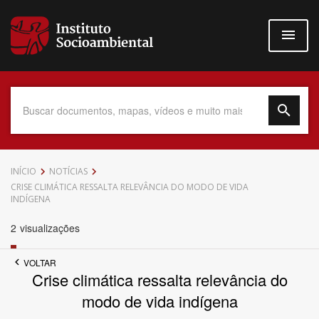
Pular
para
o
conteúdo
principal
Data do Documento
INÍCIO
NOTÍCIAS
CRISE CLIMÁTICA RESSALTA RELEVÂNCIA DO MODO DE VIDA
INDÍGENA
2
visualizações
Até
VOLTAR
Crise climática ressalta relevância do
modo de vida indígena
Povo Indígena