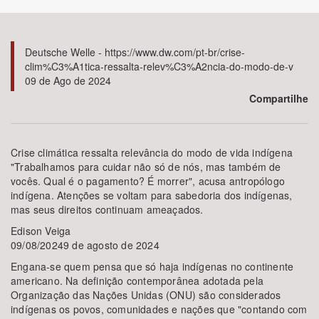
Bioma / Bacia
Deutsche Welle - https://www.dw.com/pt-br/crise-
clim%C3%A1tica-ressalta-relev%C3%A2ncia-do-modo-de-v
Tema
09 de Ago de 2024
Compartilhe
Subtema
Área de Levantamento
Crise climática ressalta relevância do modo de vida indígena
"Trabalhamos para cuidar não só de nós, mas também de
vocês. Qual é o pagamento? É morrer", acusa antropólogo
Área Protegida
indígena. Atenções se voltam para sabedoria dos indígenas,
mas seus direitos continuam ameaçados.
Edison Veiga
BUSCAR
09/08/20249 de agosto de 2024
Engana-se quem pensa que só haja indígenas no continente
americano. Na definição contemporânea adotada pela
Organização das Nações Unidas (ONU) são considerados
indígenas os povos, comunidades e nações que "contando com