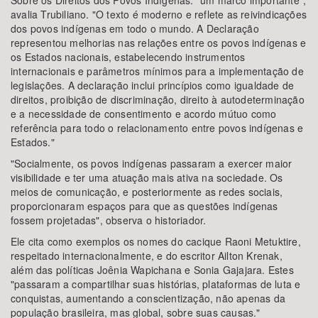
Sobre os Direitos dos Povos Indígenas: "um marco importante",
avalia Trubiliano. "O texto é moderno e reflete as reivindicações
dos povos indígenas em todo o mundo. A Declaração
representou melhorias nas relações entre os povos indígenas e
os Estados nacionais, estabelecendo instrumentos
internacionais e parâmetros mínimos para a implementação de
legislações. A declaração inclui princípios como igualdade de
direitos, proibição de discriminação, direito à autodeterminação
e a necessidade de consentimento e acordo mútuo como
referência para todo o relacionamento entre povos indígenas e
Estados."
"Socialmente, os povos indígenas passaram a exercer maior
visibilidade e ter uma atuação mais ativa na sociedade. Os
meios de comunicação, e posteriormente as redes sociais,
proporcionaram espaços para que as questões indígenas
fossem projetadas", observa o historiador.
Ele cita como exemplos os nomes do cacique Raoni Metuktire,
respeitado internacionalmente, e do escritor Ailton Krenak,
além das políticas Joênia Wapichana e Sonia Gajajara. Estes
"passaram a compartilhar suas histórias, plataformas de luta e
conquistas, aumentando a conscientização, não apenas da
população brasileira, mas global, sobre suas causas."