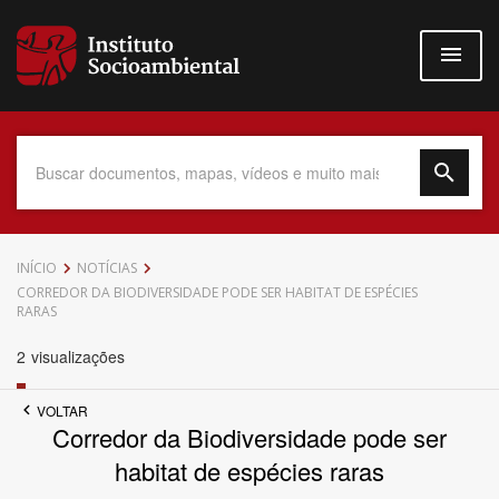
Pular
para
o
conteúdo
principal
Data do Documento
INÍCIO
NOTÍCIAS
CORREDOR DA BIODIVERSIDADE PODE SER HABITAT DE ESPÉCIES
RARAS
2
visualizações
Até
VOLTAR
Corredor da Biodiversidade pode ser
habitat de espécies raras
Povo Indígena