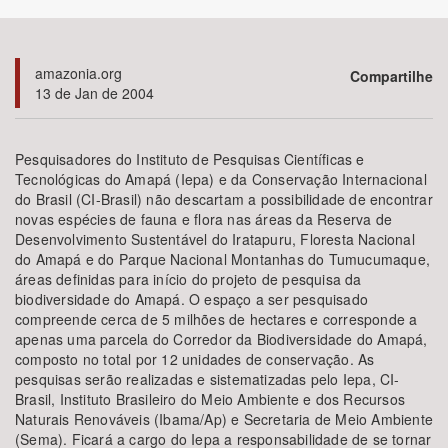
Bioma / Bacia
amazonia.org
Compartilhe
13 de Jan de 2004
Tema
Subtema
Pesquisadores do Instituto de Pesquisas Científicas e
Tecnológicas do Amapá (Iepa) e da Conservação Internacional
do Brasil (CI-Brasil) não descartam a possibilidade de encontrar
Área de Levantamento
novas espécies de fauna e flora nas áreas da Reserva de
Desenvolvimento Sustentável do Iratapuru, Floresta Nacional
Área Protegida
do Amapá e do Parque Nacional Montanhas do Tumucumaque,
áreas definidas para início do projeto de pesquisa da
biodiversidade do Amapá. O espaço a ser pesquisado
compreende cerca de 5 milhões de hectares e corresponde a
BUSCAR
apenas uma parcela do Corredor da Biodiversidade do Amapá,
composto no total por 12 unidades de conservação. As
pesquisas serão realizadas e sistematizadas pelo Iepa, CI-
Brasil, Instituto Brasileiro do Meio Ambiente e dos Recursos
Naturais Renováveis (Ibama/Ap) e Secretaria de Meio Ambiente
(Sema). Ficará a cargo do Iepa a responsabilidade de se tornar