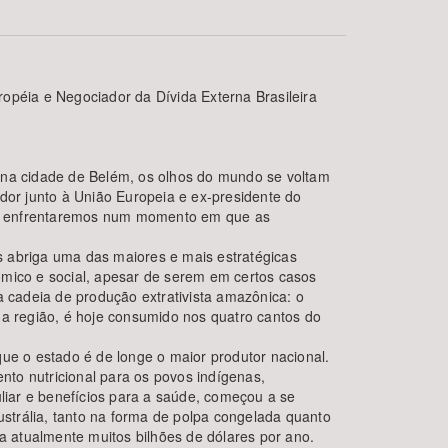
uropéia e Negociador da Dívida Externa Brasileira
na cidade de Belém, os olhos do mundo se voltam
or junto à União Europeia e ex-presidente do
vida enfrentaremos num momento em que as
BUSCAR
s abriga uma das maiores e mais estratégicas
ômico e social, apesar de serem em certos casos
a cadeia de produção extrativista amazônica: o
 da região, é hoje consumido nos quatro cantos do
ue o estado é de longe o maior produtor nacional.
ento nutricional para os povos indígenas,
iar e benefícios para a saúde, começou a se
ustrália, tanto na forma de polpa congelada quanto
 atualmente muitos bilhões de dólares por ano.