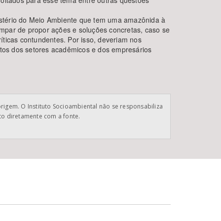
voltados para esse tema entre outras questões
inistério do Meio Ambiente que tem uma amazônida à
 ímpar de propor ações e soluções concretas, caso se
íticas contundentes. Por isso, deveriam nos
entos dos setores acadêmicos e dos empresários
origem. O Instituto Socioambiental não se responsabiliza
ato diretamente com a fonte.