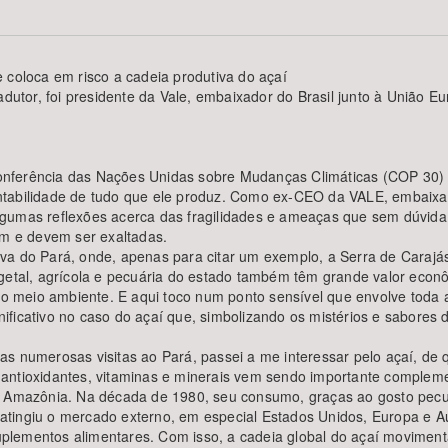
 coloca em risco a cadeia produtiva do açaí
adutor, foi presidente da Vale, embaixador do Brasil junto à União E
Área Protegida
onferência das Nações Unidas sobre Mudanças Climáticas (COP 30) 
ntabilidade de tudo que ele produz. Como ex-CEO da VALE, embaixad
er algumas reflexões acerca das fragilidades e ameaças que sem dú
em e devem ser exaltadas.
va do Pará, onde, apenas para citar um exemplo, a Serra de Carajá
egetal, agrícola e pecuária do estado também têm grande valor econ
 ao meio ambiente. E aqui toco num ponto sensível que envolve toda 
ignificativo no caso do açaí que, simbolizando os mistérios e sabores
s numerosas visitas ao Pará, passei a me interessar pelo açaí, de q
s, antioxidantes, vitaminas e minerais vem sendo importante complem
a Amazônia. Na década de 1980, seu consumo, graças ao gosto pecul
0, atingiu o mercado externo, em especial Estados Unidos, Europa e A
lementos alimentares. Com isso, a cadeia global do açaí movimenta