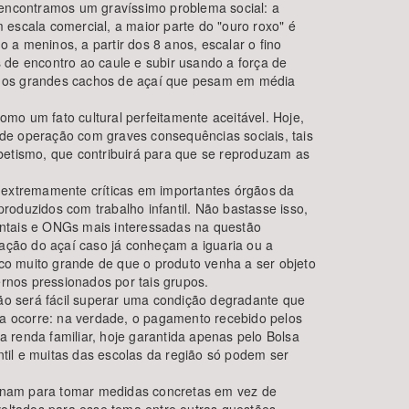
 encontramos um gravíssimo problema social: a
 escala comercial, a maior parte do "ouro roxo" é
 a meninos, a partir dos 8 anos, escalar o fino
de encontro ao caule e subir usando a força de
r os grandes cachos de açaí que pesam em média
omo um fato cultural perfeitamente aceitável. Hoje,
de operação com graves consequências sociais, tais
abetismo, que contribuirá para que se reproduzam as
ns extremamente críticas em importantes órgãos da
roduzidos com trabalho infantil. Não bastasse isso,
entais e ONGs mais interessadas na questão
zação do açaí caso já conheçam a iguaria ou a
sco muito grande de que o produto venha a ser objeto
nos pressionados por tais grupos.
não será fácil superar uma condição degradante que
la ocorre: na verdade, o pagamento recebido pelos
a renda familiar, hoje garantida apenas pelo Bolsa
ntil e muitas das escolas da região só podem ser
e unam para tomar medidas concretas em vez de