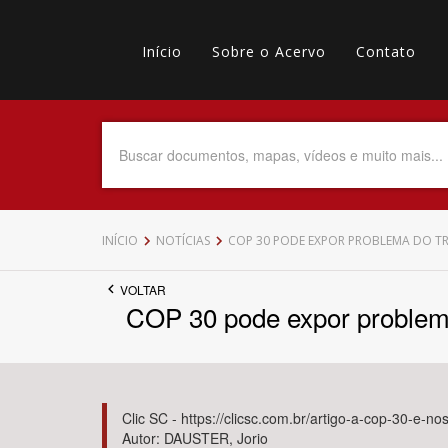
Pular
Main
para
o
Início
Sobre o Acervo
Contato
navigation
Menu
conteúdo
principal
secundário
Data do Documento
Até
INÍCIO
NOTÍCIAS
COP 30 PODE EXPOR PROBLEMA DO TR
VOLTAR
COP 30 pode expor problema 
Povo Indígena
Clic SC - https://clicsc.com.br/artigo-a-cop-30-e-
Autor: DAUSTER, Jorio
Tema