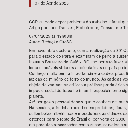
07 de Abr de 2025
COP 30 pode expor problema do trabalho infantil que
Artigo por Jorio Dauster; Embaixador, Consultor e Tr
Área de Levantamento
07/04/2025 às 19h03m
Autor: Redação ClicSC
Em novembro deste ano, com a realização da 30ª C
para o estado do Pará e examinam de perto a suste
Instituto Brasileiro do Café - IBC, me permito faz
inquestionáveis virtudes ambientalistas do país pod
Conheço muito bem a importância e a cadeia produti
jazidas de minério de ferro do mundo. As cadeias v
objeto de veementes críticas a práticas predatórias
impacto social do trabalho infantil, especialmente s
planeta.
Até por gosto pessoal depois que o conheci em minha
Há séculos, a frutinha roxa rica em proteínas, fibra
quilombolas, ribeirinhos e moradores das cidades d
estender para o resto do Brasil e, por volta de 200
em produtos processados como sucos, sorvetes e sup