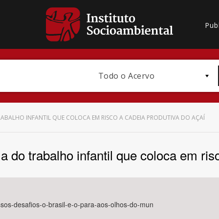
Pub
Todo o Acervo
ABALHO INFANTIL QUE COLOCA EM RISCO A CADEIA PRODUTIVA DO AÇAÍ
do trabalho infantil que coloca em risc
Bioma / Bacia
nossos-desafios-o-brasil-e-o-para-aos-olhos-do-mun
Subtema