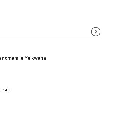
 Yanomami e Ye’kwana
trais