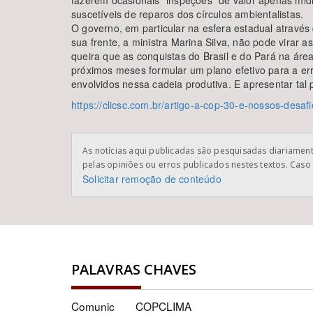
fazerem ocasionais "inspeções" de valor apenas mid
suscetíveis de reparos dos círculos ambientalistas.
O governo, em particular na esfera estadual atravé
sua frente, a ministra Marina Silva, não pode virar
queira que as conquistas do Brasil e do Pará na ár
próximos meses formular um plano efetivo para a er
envolvidos nessa cadeia produtiva. E apresentar tal
https://clicsc.com.br/artigo-a-cop-30-e-nossos-desaf
As notícias aqui publicadas são pesquisadas diariamente
pelas opiniões ou erros publicados nestes textos. Caso 
Solicitar remoção de conteúdo
PALAVRAS CHAVES
Comunic
COPCLIMA