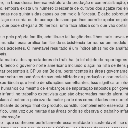
ue, na base dessa imensa estrutura de produção e comercialização,
ito, embora exista um número crescente de cultivos dos açaizeiros em
radas nos quintais das casas ou em meio à floresta. E cabe sobretudo
laço de corda ou de pedaço de saco que lhes permite apoiar os pés 
, que pode chegar a 20 metros, uma faca afiada com que vão corta
pela própria família, admitia-se tal função dos filhos mais novos c
ndial, essa prática familiar de subsistência tornou-se um modelo 
ios acidentes. O inevitável resultado é um índice altíssimo de analf
ais.
la maioria dos apreciadores da frutinha, já foi objeto de reportage
 tendo o governo norte-americano incluído o açaí na lista de itens p
estar presentes à CP 30 em Belém, pertencentes às áreas governam
rmar sobre os padrões de sustentabilidade da produção e comerciali
periência que tenho de situações semelhantes, isso significa um ri
tos humanos ou mesmo de embargos de importação impostos por gover
infantil no trabalho extrativista que são observadas mundo afora, 
inculada à extrema pobreza da maior parte das comunidades em que e
icante do preço final do produto, constitui complemento essencial d
áfico, uma vez que muitas das áreas onde se observa o trabalho infa
embarcação.
rno - que conhecem perfeitamente essa realidade insustentável - s