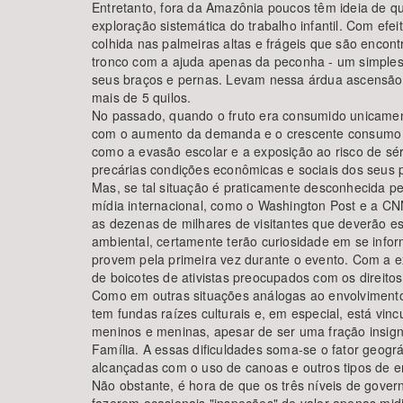
Entretanto, fora da Amazônia poucos têm ideia de q
exploração sistemática do trabalho infantil. Com efe
colhida nas palmeiras altas e frágeis que são encont
tronco com a ajuda apenas da peconha - um simples 
seus braços e pernas. Levam nessa árdua ascensão
mais de 5 quilos.
No passado, quando o fruto era consumido unicamente 
com o aumento da demanda e o crescente consumo mu
como a evasão escolar e a exposição ao risco de sér
precárias condições econômicas e sociais dos seus p
Mas, se tal situação é praticamente desconhecida pe
mídia internacional, como o Washington Post e a CNN,
as dezenas de milhares de visitantes que deverão 
ambiental, certamente terão curiosidade em se info
provem pela primeira vez durante o evento. Com a ex
de boicotes de ativistas preocupados com os direi
Como em outras situações análogas ao envolvimento 
tem fundas raízes culturais e, em especial, está v
meninos e meninas, apesar de ser uma fração insignif
Família. A essas dificuldades soma-se o fator geogr
alcançadas com o uso de canoas e outros tipos de 
Não obstante, é hora de que os três níveis de gove