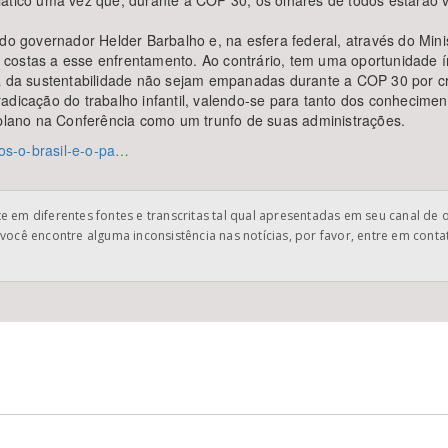
iático uma vez que, durante a COP 30, os olhares de todos estarão 
s do governador Helder Barbalho e, na esfera federal, através do M
 as costas a esse enfrentamento. Ao contrário, tem uma oportunidade
ea da sustentabilidade não sejam empanadas durante a COP 30 por cr
radicação do trabalho infantil, valendo-se para tanto dos conhecim
 plano na Conferência como um trunfo de suas administrações.
ios-o-brasil-e-o-pa…
 em diferentes fontes e transcritas tal qual apresentadas em seu canal de 
você encontre alguma inconsistência nas notícias, por favor, entre em cont