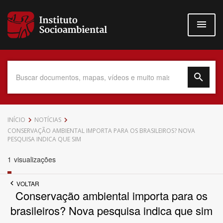
Pular
para
o
conteúdo
principal
Data do Documento
INÍCIO
NOTÍCIAS
CONSERVAÇÃO AMBIENTAL IMPORTA PARA OS BRASILEIROS? NOVA
PESQUISA INDICA QUE SIM
1
visualizações
Até
VOLTAR
Conservação ambiental importa para os
brasileiros? Nova pesquisa indica que sim
Povo Indígena