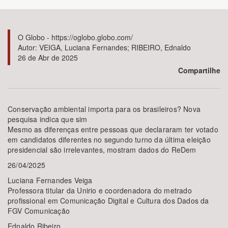
Bioma / Bacia
O Globo - https://oglobo.globo.com/
Autor: VEIGA, Luciana Fernandes; RIBEIRO, Ednaldo
Tema
26 de Abr de 2025
Compartilhe
Subtema
Área de Levantamento
Conservação ambiental importa para os brasileiros? Nova
pesquisa indica que sim
Mesmo as diferenças entre pessoas que declararam ter votado
Área Protegida
em candidatos diferentes no segundo turno da última eleição
presidencial são irrelevantes, mostram dados do ReDem
26/04/2025
BUSCAR
Luciana Fernandes Veiga
Professora titular da Unirio e coordenadora do metrado
profissional em Comunicação Digital e Cultura dos Dados da
FGV Comunicação
Ednaldo Ribeiro