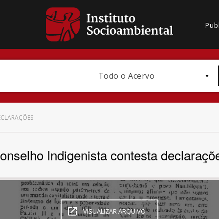
Pub
Todo o Acervo
ECLARAÇÕES
onselho Indigenista contesta declaraçõ
Bioma / Bacia
VISUALIZAR ARQUIVO
Subtema