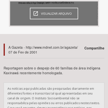
Bioma / Bacia
VISUALIZAR ARQUIVO
Tema
Subtema
A Gazeta - http://www.mdnet.com.br/agazeta/
Compartilhe
Área de Levantamento
07 de Fev de 2001
Área Protegida
Reportagem sobre o despejo de 60 famílias de área indígena
Kaxinawá recentemente homologada.
BUSCAR
As notícias aqui publicadas são pesquisadas diariamente em
diferentes fontes e transcritas tal qual apresentadas em seu
canal de origem. O Instituto Socioambiental não se
responsabiliza pelas opiniões ou erros publicados nestes textos.
Caso você encontre alguma inconsistência nas notícias, por