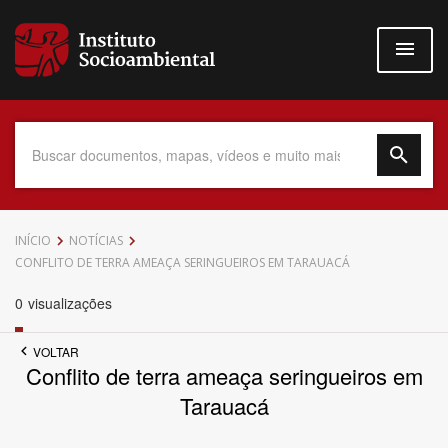
Pular
para
o
conteúdo
principal
Data do Documento
INÍCIO
NOTÍCIAS
CONFLITO DE TERRA AMEAÇA SERINGUEIROS EM TARAUACÁ
0
visualizações
Até
VOLTAR
Conflito de terra ameaça seringueiros em
Tarauacá
Povo Indígena