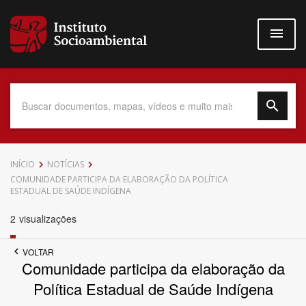
Pular
para
o
conteúdo
principal
Data do Documento
INÍCIO
NOTÍCIAS
COMUNIDADE PARTICIPA DA ELABORAÇÃO DA POLÍTICA
ESTADUAL DE SAÚDE INDÍGENA
2
visualizações
Até
VOLTAR
Comunidade participa da elaboração da
Política Estadual de Saúde Indígena
Povo Indígena