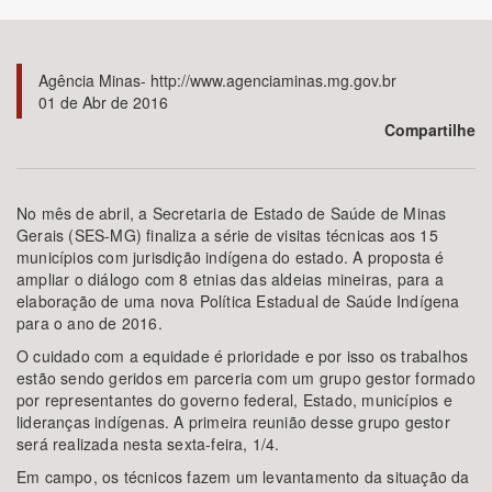
Bioma / Bacia
Agência Minas- http://www.agenciaminas.mg.gov.br
01 de Abr de 2016
Tema
Compartilhe
Subtema
No mês de abril, a Secretaria de Estado de Saúde de Minas
Área de Levantamento
Gerais (SES-MG) finaliza a série de visitas técnicas aos 15
municípios com jurisdição indígena do estado. A proposta é
ampliar o diálogo com 8 etnias das aldeias mineiras, para a
Área Protegida
elaboração de uma nova Política Estadual de Saúde Indígena
para o ano de 2016.
O cuidado com a equidade é prioridade e por isso os trabalhos
BUSCAR
estão sendo geridos em parceria com um grupo gestor formado
por representantes do governo federal, Estado, municípios e
lideranças indígenas. A primeira reunião desse grupo gestor
será realizada nesta sexta-feira, 1/4.
Em campo, os técnicos fazem um levantamento da situação da