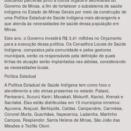
buscando parcerias junto a outros órgãos e secretarias do
Governo de Minas, a fim de fortalecer o subsistema de saúde
indígena no Estado de Minas Gerais por meio da construção de
uma Política Estadual de Saúde Indígena mais abrangente e
que atenda às necessidades de saúde dessa população em
Minas.
Este ano, o Governo investirá R$ 3,41 milhões no Orçamento
para a execução dessa política. Os Conselhos Locais de Saúde
Indígena, compostos pela comunidade e pelos gestores
municipais, serão os responsáveis pela definição de quais
linhas de atuação serão implantadas nas aldeias, considerando
as necessidades locais.
Política Estadual
A Política Estadual de Saúde Indígena tem como foco o
atendimento a oito etnias presentes no estado: Pataxó,
Pankararú, Xucurú Kariri, Maxakali, Mokuriñ, Kaxixó, Krenak e
Xacriabá. Elas estão distribuídas em 15 municípios mineiros:
Açucena, Araçuaí, Bertópolis, Caldas, Campanário, Carmésia,
Coronel Murta, Guanhães, Itapecerica, Ladainha, Martinho
Campos, Resplendor, Santa Helena de Minas, São João das
Missões e Teófilo Otoni.