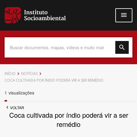
Pular
para
o
conteúdo
principal
Data do Documento
INÍCIO
NOTÍCIAS
COCA CULTIVADA POR ÍNDIO PODERÁ VIR A SER REMÉDIO
1
visualizações
Até
VOLTAR
Coca cultivada por índio poderá vir a ser
remédio
Povo Indígena