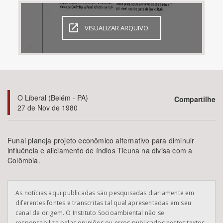
Bioma / Bacia
VISUALIZAR ARQUIVO
Tema
Subtema
O Liberal (Belém - PA)
Compartilhe
Área de Levantamento
27 de Nov de 1980
Área Protegida
Funai planeja projeto econômico alternativo para diminuir
influência e aliciamento de índios Ticuna na divisa com a
Colômbia.
BUSCAR
As notícias aqui publicadas são pesquisadas diariamente em
diferentes fontes e transcritas tal qual apresentadas em seu
canal de origem. O Instituto Socioambiental não se
responsabiliza pelas opiniões ou erros publicados nestes textos.