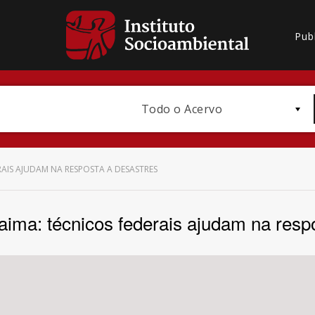
Pub
Todo o Acervo
AIS AJUDAM NA RESPOSTA A DESASTRES
ima: técnicos federais ajudam na respo
Bioma / Bacia
Subtema