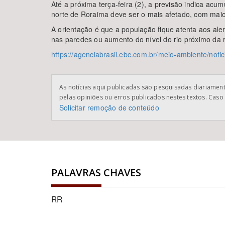
Até a próxima terça-feira (2), a previsão indica ac
norte de Roraima deve ser o mais afetado, com maio
A orientação é que a população fique atenta aos ale
nas paredes ou aumento do nível do rio próximo da r
https://agenciabrasil.ebc.com.br/meio-ambiente/not
As notícias aqui publicadas são pesquisadas diariamente
pelas opiniões ou erros publicados nestes textos. Caso 
Solicitar remoção de conteúdo
PALAVRAS CHAVES
RR