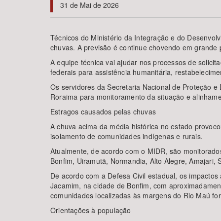
31 de Mai de 2026
Técnicos do Ministério da Integração e do Desenvol
chuvas. A previsão é continue chovendo em grande p
Área de Levantamento
A equipe técnica vai ajudar nos processos de solici
federais para assistência humanitária, restabelecim
Os servidores da Secretaria Nacional de Proteção e 
Roraima para monitoramento da situação e alinhame
Estragos causados pelas chuvas
A chuva acima da média histórica no estado provoco
isolamento de comunidades indígenas e rurais.
Atualmente, de acordo com o MIDR, são monitorados 1
Bonfim, Uiramutã, Normandia, Alto Alegre, Amajari, 
De acordo com a Defesa Civil estadual, os impactos 
Jacamim, na cidade de Bonfim, com aproximadamente
comunidades localizadas às margens do Rio Maú for
Orientações à população