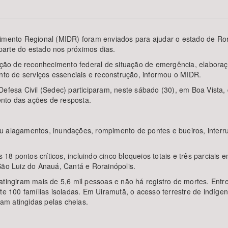
vimento Regional (MIDR) foram enviados para ajudar o estado de Ro
arte do estado nos próximos dias.
Área Protegida
tação de reconhecimento federal de situação de emergência, elaboraç
ento de serviços essenciais e reconstrução, informou o MIDR.
Defesa Civil (Sedec) participaram, neste sábado (30), em Boa Vista,
nto das ações de resposta.
u alagamentos, inundações, rompimento de pontes e bueiros, interru
8 pontos críticos, incluindo cinco bloqueios totais e três parciais 
São Luiz do Anauá, Cantá e Rorainópolis.
atingiram mais de 5,6 mil pessoas e não há registro de mortes. Entr
 100 famílias isoladas. Em Uiramutã, o acesso terrestre de indíg
am atingidas pelas cheias.