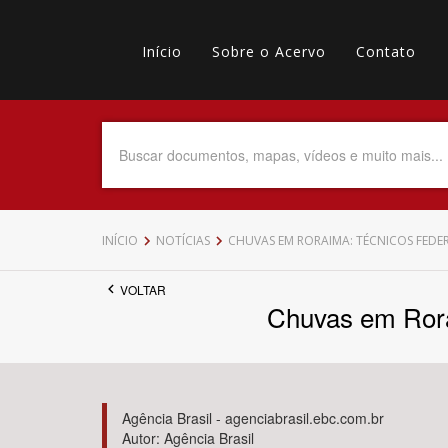
Pular
Main
para
o
Início
Sobre o Acervo
Contato
navigation
Menu
conteúdo
principal
secundário
Data do Documento
Até
INÍCIO
NOTÍCIAS
CHUVAS EM RORAIMA: TÉCNICOS FEDER
VOLTAR
Chuvas em Rora
Povo Indígena
Agência Brasil - agenciabrasil.ebc.com.br
Autor: Agência Brasil
Tema