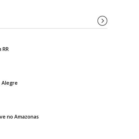
m RR
o Alegre
ave no Amazonas