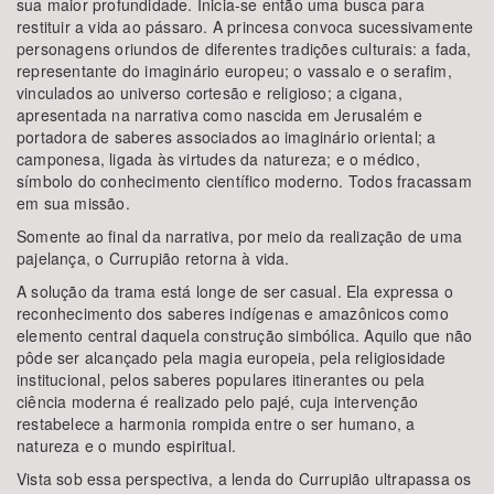
sua maior profundidade. Inicia-se então uma busca para
restituir a vida ao pássaro. A princesa convoca sucessivamente
personagens oriundos de diferentes tradições culturais: a fada,
representante do imaginário europeu; o vassalo e o serafim,
vinculados ao universo cortesão e religioso; a cigana,
apresentada na narrativa como nascida em Jerusalém e
portadora de saberes associados ao imaginário oriental; a
camponesa, ligada às virtudes da natureza; e o médico,
símbolo do conhecimento científico moderno. Todos fracassam
em sua missão.
Somente ao final da narrativa, por meio da realização de uma
pajelança, o Currupião retorna à vida.
A solução da trama está longe de ser casual. Ela expressa o
reconhecimento dos saberes indígenas e amazônicos como
elemento central daquela construção simbólica. Aquilo que não
pôde ser alcançado pela magia europeia, pela religiosidade
institucional, pelos saberes populares itinerantes ou pela
ciência moderna é realizado pelo pajé, cuja intervenção
restabelece a harmonia rompida entre o ser humano, a
natureza e o mundo espiritual.
Vista sob essa perspectiva, a lenda do Currupião ultrapassa os