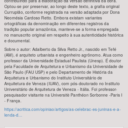
contribuindo para a elaboração da versão definitiva da obra.
Optou-se por preservar, ao longo deste texto, a grafia original
Currupião, conforme registrada na versão adaptada por Dona
Neomésia Cardoso Retto. Embora existam variantes
ortográficas da denominação em diferentes registros da
tradição popular amazônica, manteve-se a forma empregada
no manuscrito original em respeito à sua autenticidade histórica
e documental.
Sobre o autor: Adalberto da Silva Retto Jr., nascido em Tefé
(AM), é arquiteto urbanista e engenheiro agrônomo. Atua como
professor da Universidade Estadual Paulista (Unesp). É doutor
pela Faculdade de Arquitetura e Urbanismo da Universidade de
São Paulo (FAU USP) e pelo Departamento de História da
Arquitetura e Urbanismo do Instituto Universitário de
Arquitetura de Veneza (IUAV), com pós-doutorado no Instituto
Universitário de Arquitetura de Veneza - Itália. Foi professor-
pesquisador visitante na Universitè Panthéon Sorbonne -Paris I
- França.
https://acritica.com/opiniao/artigos/as-celebrac-es-juninas-e-a-
lenda-d…