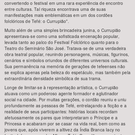
convertendo o festival em uma rara experiência de encontro
entre culturas. Tal riqueza encontrava uma de suas
manifestações mais emblemáticas em um dos cordões
folclóricos de Tefé: o Currupião*.
Muito além de uma simples brincadeira junina, o Currupião
apresentava-se como uma sofisticada encenação popular,
levada tanto ao palco do Festival Folclórico quanto para o
Teatro do Seminário São José. Tratava-se de uma verdadeira
obra teatral popular, reunindo personagens, músicas, figurinos,
cenários e símbolos oriundos de diferentes universos culturais.
Sua permanência na memória de gerações de tefeenses não
se explica apenas pela beleza do espetáculo, mas também pela
extraordinária densidade simbólica de sua trama.
Longe de limitar-se à representação artística, o Currupião
atuava como um poderoso agente formador e aglutinador
social na cidade. Por muitas gerações, o cordão reuniu e uniu
profundamente as pessoas de Tefé, entrelaçando a ficção e a
realidade de seus participantes: histórias locais recordam
afetuosamente os pares que interpretaram o Príncipe e a
Princesa e acabaram por se casar na vida real, bem como as
jovens que, após viverem a altivez da Índia Branca Iacy no