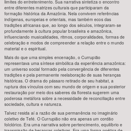
limites do entretenimento. Sua narrativa sintetiza o encontro
entre diferentes matrizes culturais que participaram da
formação histórica da Amazônia. Nela convivem referências
indígenas, europeias e orientais, mas também ecos das
tradições africanas que, ao longo dos séculos, integraram-se
profundamente à cultura popular brasileira e amazônica,
influenciando musicalidades, ritmos, corporalidades, formas de
celebração e modos de compreender a relação entre o mundo
material e o espiritual.
Mais do que uma simples encenação, o Currupião
representava uma síntese simbólica da experiência amazônica:
um universo social formado pela convergência de diferentes
tradições e pela permanente reelaboração de suas heranças
históricas. O drama do pássaro retirado de seu habitat, a
ruptura dos vínculos com seu mundo de origem e sua posterior
restauração por meio dos saberes da floresta sugerem uma
poderosa metáfora sobre a necessidade de reconciliação entre
sociedade, cultura e natureza.
Talvez resida aí a razão de sua permanência no imaginário
coletivo de Tefé. O Currupião não era apenas um cordão
folclórico. Era uma narrativa sobre pertencimento, equilíbrio e
transmissão de heranças coletivas. Era uma forma poética de