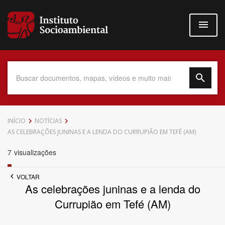
Pular
para
o
conteúdo
principal
Data do Documento
INÍCIO
NOTÍCIAS
AS CELEBRAÇÕES JUNINAS E A LENDA DO CURRUPIÃO EM TEFÉ (AM)
7
visualizações
Até
VOLTAR
As celebrações juninas e a lenda do
Currupião em Tefé (AM)
Povo Indígena