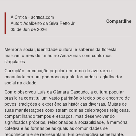
Bioma / Bacia
A Crítica - acritica.com
Compartilhe
Autor: Adalberto da Silva Retto Jr.
05 de Jun de 2026
Tema
Subtema
Memória social, identidade cultural e saberes da floresta
marcam o mês de junho no Amazonas com contornos
singulares
Área de Levantamento
Currupião: encenação popular em torno de ave rara e
encantada era um poderoso agente formador e aglutinador
Área Protegida
social na cidade
Como observou Luís da Câmara Cascudo, a cultura popular
brasileira constitui um vasto patrimônio tecido pelo encontro de
BUSCAR
povos, tradições e experiências históricas diversas. Muitas de
suas manifestações coexistiram com as celebrações religiosas,
compartilhando tempos e espaços, mas desenvolvendo
significados próprios, relacionados à sociabilidade, à memória
coletiva e às formas pelas quais as comunidades se
reconhecem e se representam. Em perspectiva semelhante,