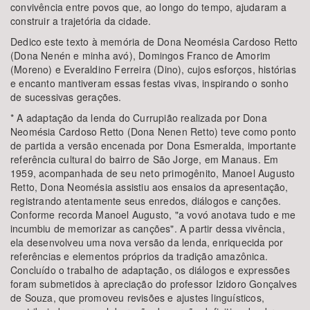
convivência entre povos que, ao longo do tempo, ajudaram a
construir a trajetória da cidade.
Dedico este texto à memória de Dona Neomésia Cardoso Retto
(Dona Nenén e minha avó), Domingos Franco de Amorim
(Moreno) e Everaldino Ferreira (Dino), cujos esforços, histórias
e encanto mantiveram essas festas vivas, inspirando o sonho
de sucessivas gerações.
* A adaptação da lenda do Currupião realizada por Dona
Neomésia Cardoso Retto (Dona Nenen Retto) teve como ponto
de partida a versão encenada por Dona Esmeralda, importante
referência cultural do bairro de São Jorge, em Manaus. Em
1959, acompanhada de seu neto primogênito, Manoel Augusto
Retto, Dona Neomésia assistiu aos ensaios da apresentação,
registrando atentamente seus enredos, diálogos e canções.
Conforme recorda Manoel Augusto, "a vovó anotava tudo e me
incumbiu de memorizar as canções". A partir dessa vivência,
ela desenvolveu uma nova versão da lenda, enriquecida por
referências e elementos próprios da tradição amazônica.
Concluído o trabalho de adaptação, os diálogos e expressões
foram submetidos à apreciação do professor Izidoro Gonçalves
de Souza, que promoveu revisões e ajustes linguísticos,