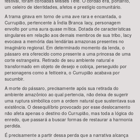
festival, foram coroadas Misses Tefé. O cordão era, portanto,
um celeiro de identidades, afetos e prestígio comunitário.
A trama girava em torno de uma ave rara e encantada, o
Currupião, pertencente à Índia Branca Iacy, personagem
envolto por uma aura quase mítica. Dotada de características
singulares em relação aos demais membros de sua tribo, Iacy
evocava a memória das lendárias amazonas presentes no
imaginário regional. Em determinado momento da lenda, o
pássaro era oferecido como presente a uma princesa de uma
corte estrangeira. Retirado de seu ambiente natural e
transformado em objeto de desejo e cobiça, perseguido por
personagens como a feiticeira, o Currupião acabava por
sucumbir.
A morte do pássaro, precisamente após sua retirada do
ambiente amazônico ao qual pertencia, não deixa de sugerir
uma ruptura simbólica com a ordem natural que sustentava sua
existência. O desequilíbrio provocado por esse deslocamento
não afeta apenas o destino do Currupião, mas toda a lógica do
enredo, que passará a buscar formas de restaurar a harmonia
perdida.
É precisamente a partir dessa perda que a narrativa alcança