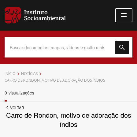
Pular
para
o
conteúdo
principal
Data do Documento
INÍCIO
NOTÍCIAS
CARRO DE RONDON, MOTIVO DE ADORAÇÃO DOS ÍNDIOS
0
visualizações
Até
VOLTAR
Carro de Rondon, motivo de adoração dos
índios
Povo Indígena