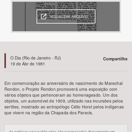
Bioma / Bacia
VISUALIZAR ARQUIVO
Tema
Subtema
O Dia (Rio de Janeiro - RJ)
Compartilhe
Área de Levantamento
19 de Abr de 1981
Área Protegida
Em comemoração ao aniversário de nascimento do Marechal
Rondon, o Projeto Rondon promoverá uma exposição com
vários objetos que pertenceram ao homenageado. Um dos
BUSCAR
objetos, um automóvel de 1909, utilizado nas incursões pelos
sertões, mostrado ao antropólogo Célio Horst pelos indígenas
que vivem na região da Chapada dos Parecis.
As notícias aqui publicadas são pesquisadas diariamente em