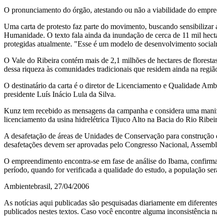
O pronunciamento do órgão, atestando ou não a viabilidade do empre
Uma carta de protesto faz parte do movimento, buscando sensibilizar a
Humanidade. O texto fala ainda da inundação de cerca de 11 mil hectar
protegidas atualmente. "Esse é um modelo de desenvolvimento socialme
O Vale do Ribeira contém mais de 2,1 milhões de hectares de florest
dessa riqueza às comunidades tradicionais que residem ainda na regiã
O destinatário da carta é o diretor de Licenciamento e Qualidade Amb
presidente Luís Inácio Lula da Silva.
Kunz tem recebido as mensagens da campanha e considera uma manifes
licenciamento da usina hidrelétrica Tijuco Alto na Bacia do Rio Ribei
A desafetação de áreas de Unidades de Conservação para construção d
desafetações devem ser aprovadas pelo Congresso Nacional, Assembléi
O empreendimento encontra-se em fase de análise do Ibama, confirma 
período, quando for verificada a qualidade do estudo, a população ser
Ambientebrasil, 27/04/2006
As notícias aqui publicadas são pesquisadas diariamente em diferentes 
publicados nestes textos. Caso você encontre alguma inconsistência na