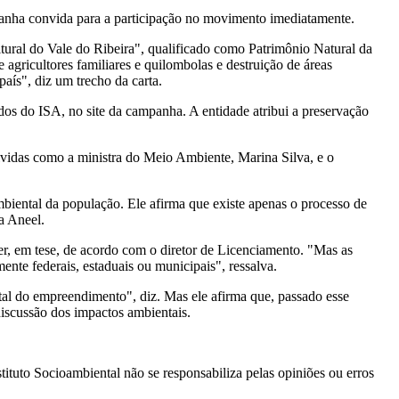
anha convida para a participação no movimento imediatamente.
ltural do Vale do Ribeira", qualificado como Patrimônio Natural da
 agricultores familiares e quilombolas e destruição de áreas
aís", diz um trecho da carta.
os do ISA, no site da campanha. A entidade atribui a preservação
olvidas como a ministra do Meio Ambiente, Marina Silva, e o
iental da população. Ele afirma que existe apenas o processo de
a Aneel.
er, em tese, de acordo com o diretor de Licenciamento. "Mas as
te federais, estaduais ou municipais", ressalva.
tal do empreendimento", diz. Mas ele afirma que, passado esse
discussão dos impactos ambientais.
stituto Socioambiental não se responsabiliza pelas opiniões ou erros