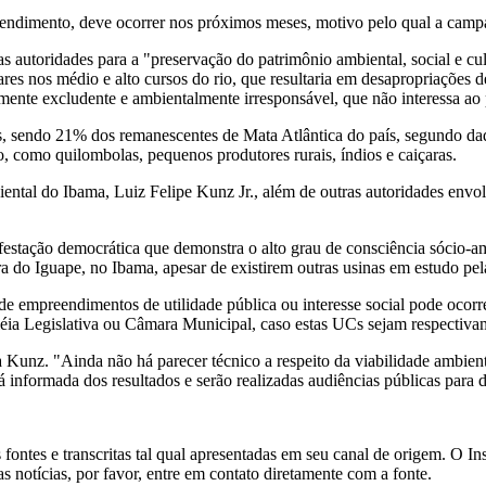
endimento, deve ocorrer nos próximos meses, motivo pelo qual a camp
s autoridades para a "preservação do patrimônio ambiental, social e cu
es nos médio e alto cursos do rio, que resultaria em desapropriações de
nte excludente e ambientalmente irresponsável, que não interessa ao p
as, sendo 21% dos remanescentes de Mata Atlântica do país, segundo dad
o, como quilombolas, pequenos produtores rurais, índios e caiçaras.
iental do Ibama, Luiz Felipe Kunz Jr., além de outras autoridades env
tação democrática que demonstra o alto grau de consciência sócio-amb
ra do Iguape, no Ibama, apesar de existirem outras usinas em estudo pel
e empreendimentos de utilidade pública ou interesse social pode ocorr
a Legislativa ou Câmara Municipal, caso estas UCs sejam respectivamen
Kunz. "Ainda não há parecer técnico a respeito da viabilidade ambien
á informada dos resultados e serão realizadas audiências públicas para 
fontes e transcritas tal qual apresentadas em seu canal de origem. O In
s notícias, por favor, entre em contato diretamente com a fonte.