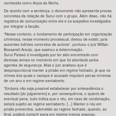
conhecida como Anjos da Morte.
De acordo com a sentença, o documento não apresenta provas
concretas da relação de Suruí com o grupo. Além disso, não há
registros de comunicação entre ele e os suspeitos investigados
por integrar a facção.
"Nesse contexto, o fundamento de participação em organização
criminosa, nesse momento processual, deixou de existir, pois
ausentes indícios concretos de autoria", pontuou o juiz Willian
Bossaneli Araújo, que assinou a determinação.
Suruí Pataxó é investigado por ter sido encontrado com
diversas armas no momento em que foi abordado pelos
agentes de segurança. Mas o juiz analisou que é
desproporcional manter a prisão em regime fechado, já que os
crimes dos quais o cacique é acusado imputam penas mínimas
de um ano e em regime semiaberto.
"Embora não seja possível estabelecer por antecedência o
resultado [do julgamento] e, por consequência, o quanto de
eventual pena, tudo indica que o réu, em caso de condenação,
estará sujeito ao regime semiaberto. [...] Manter o réu em
prisão preventiva, submetido ao regime fechado, quando, ao
final, poderá cumprir pena em regime menos gravoso,