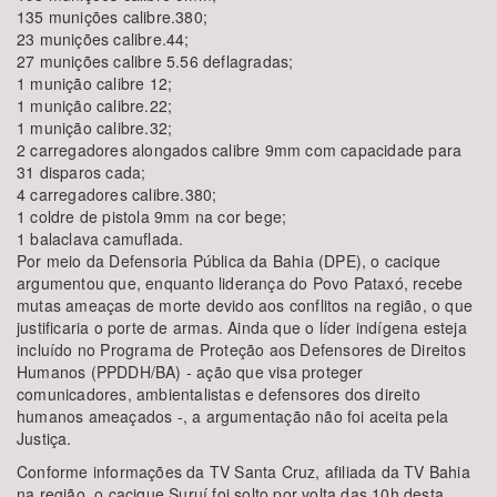
135 munições calibre.380;
23 munições calibre.44;
27 munições calibre 5.56 deflagradas;
1 munição calibre 12;
1 munição calibre.22;
1 munição calibre.32;
2 carregadores alongados calibre 9mm com capacidade para
31 disparos cada;
4 carregadores calibre.380;
1 coldre de pistola 9mm na cor bege;
1 balaclava camuflada.
Por meio da Defensoria Pública da Bahia (DPE), o cacique
argumentou que, enquanto liderança do Povo Pataxó, recebe
mutas ameaças de morte devido aos conflitos na região, o que
justificaria o porte de armas. Ainda que o líder indígena esteja
incluído no Programa de Proteção aos Defensores de Direitos
Humanos (PPDDH/BA) - ação que visa proteger
comunicadores, ambientalistas e defensores dos direito
humanos ameaçados -, a argumentação não foi aceita pela
Justiça.
Conforme informações da TV Santa Cruz, afiliada da TV Bahia
na região, o cacique Suruí foi solto por volta das 10h desta