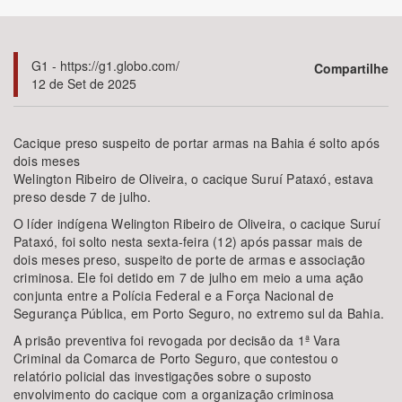
Bioma / Bacia
G1 - https://g1.globo.com/
Compartilhe
12 de Set de 2025
Tema
Subtema
Cacique preso suspeito de portar armas na Bahia é solto após
dois meses
Welington Ribeiro de Oliveira, o cacique Suruí Pataxó, estava
Área de Levantamento
preso desde 7 de julho.
O líder indígena Welington Ribeiro de Oliveira, o cacique Suruí
Área Protegida
Pataxó, foi solto nesta sexta-feira (12) após passar mais de
dois meses preso, suspeito de porte de armas e associação
criminosa. Ele foi detido em 7 de julho em meio a uma ação
BUSCAR
conjunta entre a Polícia Federal e a Força Nacional de
Segurança Pública, em Porto Seguro, no extremo sul da Bahia.
A prisão preventiva foi revogada por decisão da 1ª Vara
Criminal da Comarca de Porto Seguro, que contestou o
relatório policial das investigações sobre o suposto
envolvimento do cacique com a organização criminosa