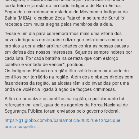
sexta-feira e já está no território indígena de Barra Velha.
Segundo o coordenador estadual do Movimento Indígena da
Bahia (MIBA), o cacique Zeca Pataxó, a soltura de Suruí foi
recebida com muita alegria pelos membros da aldeia.
"Esse é um dia para comemorarmos mais uma vitória dos
povos indígenas deste país e dizer que estaremos sempre
prontos a denunciar arbitrariedades contra as nossas causas
em defesa dos nossos interesses. Sejamos sempre nobres por
cada luta. Por cada batalha na certeza que com esforço
coletivo e vontade de vencer", pontuou.
Os indígenas Pataxó da região têm sofrido com uma série de
conflitos por território na região. Além dos embates diretos com
fazendeiros da região, as aldeias têm sido invadidas por uma
onda de violência ligada à ação de facções criminosas.
A fim de amenizar os conflitos na região, o policiamento foi
reforçado em abril, quando os agentes da Força Nacional de
Segurança Pública foram enviados pelo governo federal.
https://g1.globo.com/ba/bahia/noticia/2025/09/12/cacique-
preso-suspeito…