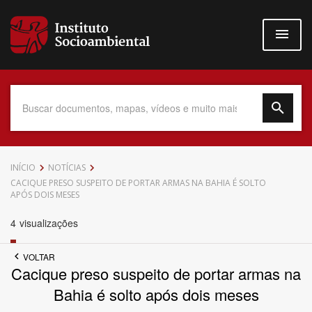
Pular
para
o
conteúdo
principal
Data do Documento
INÍCIO
NOTÍCIAS
CACIQUE PRESO SUSPEITO DE PORTAR ARMAS NA BAHIA É SOLTO
APÓS DOIS MESES
4
visualizações
Até
VOLTAR
Cacique preso suspeito de portar armas na
Bahia é solto após dois meses
Povo Indígena