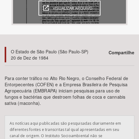
VISUALIZAR ARQUIVO
Bioma / Bacia
Tema
Subtema
O Estado de São Paulo (São Paulo-SP)
Compartilhe
20 de Dez de 1984
Área de Levantamento
Para conter tráfico no Alto Rio Negro, o Conselho Federal de
Área Protegida
Entorpecentes (COFEN) e a Empresa Brasileira de Pesquisa
Agropecuária (EMBRAPA) iniciam pesquisas para uso de
fungos e bactérias que destroem folhas de coca e cannabis
BUSCAR
sativa (maconha).
As notícias aqui publicadas são pesquisadas diariamente em
diferentes fontes e transcritas tal qual apresentadas em seu
canal de origem. O Instituto Socioambiental não se