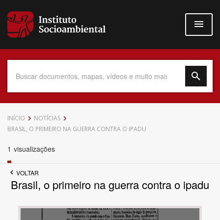
Pular
para
o
conteúdo
principal
Data do Documento
INÍCIO
NOTÍCIAS
BRASIL, O PRIMEIRO NA GUERRA CONTRA O IPADU
1
visualizações
Até
VOLTAR
Brasil, o primeiro na guerra contra o ipadu
Povo Indígena