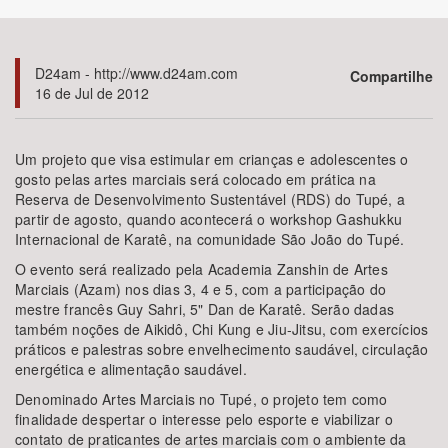
Bioma / Bacia
D24am - http://www.d24am.com
Compartilhe
16 de Jul de 2012
Tema
Subtema
Um projeto que visa estimular em crianças e adolescentes o
gosto pelas artes marciais será colocado em prática na
Reserva de Desenvolvimento Sustentável (RDS) do Tupé, a
Área de Levantamento
partir de agosto, quando acontecerá o workshop Gashukku
Internacional de Karatê, na comunidade São João do Tupé.
Área Protegida
O evento será realizado pela Academia Zanshin de Artes
Marciais (Azam) nos dias 3, 4 e 5, com a participação do
mestre francês Guy Sahri, 5" Dan de Karatê. Serão dadas
BUSCAR
também noções de Aikidô, Chi Kung e Jiu-Jitsu, com exercícios
práticos e palestras sobre envelhecimento saudável, circulação
energética e alimentação saudável.
Denominado Artes Marciais no Tupé, o projeto tem como
finalidade despertar o interesse pelo esporte e viabilizar o
contato de praticantes de artes marciais com o ambiente da