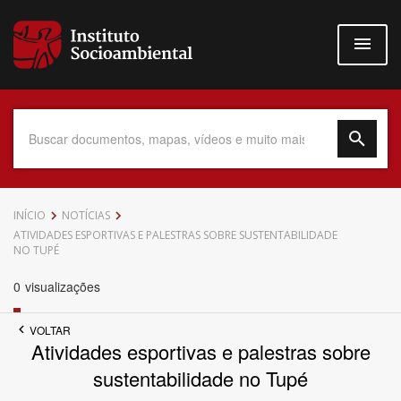
Pular
para
o
conteúdo
principal
Data do Documento
INÍCIO
NOTÍCIAS
ATIVIDADES ESPORTIVAS E PALESTRAS SOBRE SUSTENTABILIDADE
NO TUPÉ
0
visualizações
Até
VOLTAR
Atividades esportivas e palestras sobre
sustentabilidade no Tupé
Povo Indígena