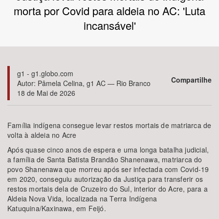
morta por Covid para aldeia no AC: 'Luta
Bioma / Bacia
incansável'
Tema
g1 - g1.globo.com
Subtema
Compartilhe
Autor: Pâmela Celina, g1 AC — Rio Branco
18 de Mai de 2026
Área de Levantamento
Família indígena consegue levar restos mortais de matriarca de
Área Protegida
volta à aldeia no Acre
Após quase cinco anos de espera e uma longa batalha judicial,
a família de Santa Batista Brandão Shanenawa, matriarca do
BUSCAR
povo Shanenawa que morreu após ser infectada com Covid-19
em 2020, conseguiu autorização da Justiça para transferir os
restos mortais dela de Cruzeiro do Sul, interior do Acre, para a
Aldeia Nova Vida, localizada na Terra Indígena
Katuquina/Kaxinawa, em Feijó.