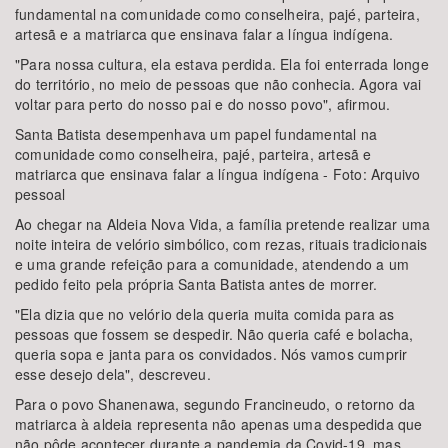
fundamental na comunidade como conselheira, pajé, parteira,
artesã e a matriarca que ensinava falar a língua indígena.
"Para nossa cultura, ela estava perdida. Ela foi enterrada longe
do território, no meio de pessoas que não conhecia. Agora vai
voltar para perto do nosso pai e do nosso povo", afirmou.
Santa Batista desempenhava um papel fundamental na
comunidade como conselheira, pajé, parteira, artesã e
matriarca que ensinava falar a língua indígena - Foto: Arquivo
pessoal
Ao chegar na Aldeia Nova Vida, a família pretende realizar uma
noite inteira de velório simbólico, com rezas, rituais tradicionais
e uma grande refeição para a comunidade, atendendo a um
pedido feito pela própria Santa Batista antes de morrer.
"Ela dizia que no velório dela queria muita comida para as
pessoas que fossem se despedir. Não queria café e bolacha,
queria sopa e janta para os convidados. Nós vamos cumprir
esse desejo dela", descreveu.
Para o povo Shanenawa, segundo Francineudo, o retorno da
matriarca à aldeia representa não apenas uma despedida que
não pôde acontecer durante a pandemia da Covid-19, mas