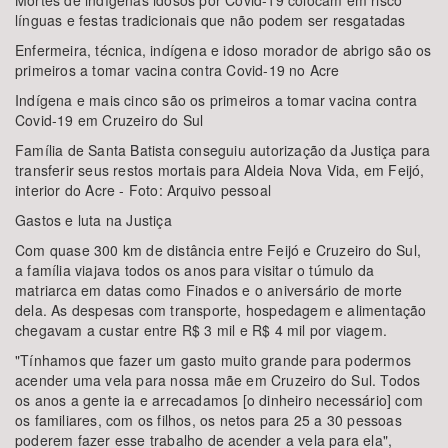
Mortes de indígenas idosos por Covid-19 colocam em risco
línguas e festas tradicionais que não podem ser resgatadas
Enfermeira, técnica, indígena e idoso morador de abrigo são os
primeiros a tomar vacina contra Covid-19 no Acre
Indígena e mais cinco são os primeiros a tomar vacina contra
Covid-19 em Cruzeiro do Sul
Família de Santa Batista conseguiu autorização da Justiça para
transferir seus restos mortais para Aldeia Nova Vida, em Feijó,
interior do Acre - Foto: Arquivo pessoal
Gastos e luta na Justiça
Com quase 300 km de distância entre Feijó e Cruzeiro do Sul,
a família viajava todos os anos para visitar o túmulo da
matriarca em datas como Finados e o aniversário de morte
dela. As despesas com transporte, hospedagem e alimentação
chegavam a custar entre R$ 3 mil e R$ 4 mil por viagem.
"Tínhamos que fazer um gasto muito grande para podermos
acender uma vela para nossa mãe em Cruzeiro do Sul. Todos
os anos a gente ia e arrecadamos [o dinheiro necessário] com
os familiares, com os filhos, os netos para 25 a 30 pessoas
poderem fazer esse trabalho de acender a vela para ela",