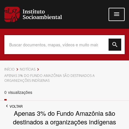
Pular
para
o
conteúdo
principal
Data do Documento
INÍCIO
NOTÍCIAS
APENAS 3% DO FUNDO AMAZÔNIA SÃO DESTINADOS A
ORGANIZAÇÕES INDÍGENAS
0
visualizações
Até
VOLTAR
Apenas 3% do Fundo Amazônia são
destinados a organizações indígenas
Povo Indígena