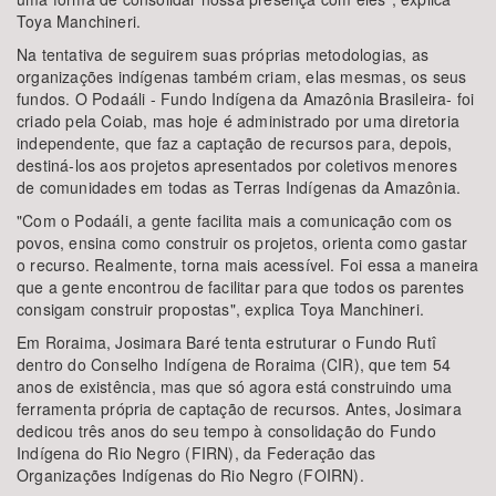
Toya Manchineri.
Na tentativa de seguirem suas próprias metodologias, as
organizações indígenas também criam, elas mesmas, os seus
fundos. O Podaáli - Fundo Indígena da Amazônia Brasileira- foi
criado pela Coiab, mas hoje é administrado por uma diretoria
independente, que faz a captação de recursos para, depois,
destiná-los aos projetos apresentados por coletivos menores
de comunidades em todas as Terras Indígenas da Amazônia.
"Com o Podaáli, a gente facilita mais a comunicação com os
povos, ensina como construir os projetos, orienta como gastar
o recurso. Realmente, torna mais acessível. Foi essa a maneira
que a gente encontrou de facilitar para que todos os parentes
consigam construir propostas", explica Toya Manchineri.
Em Roraima, Josimara Baré tenta estruturar o Fundo Rutî
dentro do Conselho Indígena de Roraima (CIR), que tem 54
anos de existência, mas que só agora está construindo uma
ferramenta própria de captação de recursos. Antes, Josimara
dedicou três anos do seu tempo à consolidação do Fundo
Indígena do Rio Negro (FIRN), da Federação das
Organizações Indígenas do Rio Negro (FOIRN).