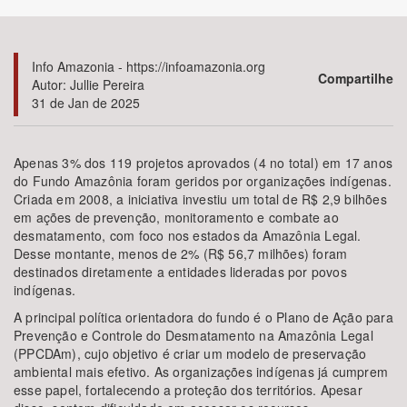
Bioma / Bacia
Info Amazonia - https://infoamazonia.org
Compartilhe
Autor: Jullie Pereira
Tema
31 de Jan de 2025
Subtema
Apenas 3% dos 119 projetos aprovados (4 no total) em 17 anos
do Fundo Amazônia foram geridos por organizações indígenas.
Área de Levantamento
Criada em 2008, a iniciativa investiu um total de R$ 2,9 bilhões
em ações de prevenção, monitoramento e combate ao
Área Protegida
desmatamento, com foco nos estados da Amazônia Legal.
Desse montante, menos de 2% (R$ 56,7 milhões) foram
destinados diretamente a entidades lideradas por povos
indígenas.
BUSCAR
A principal política orientadora do fundo é o Plano de Ação para
Prevenção e Controle do Desmatamento na Amazônia Legal
(PPCDAm), cujo objetivo é criar um modelo de preservação
ambiental mais efetivo. As organizações indígenas já cumprem
esse papel, fortalecendo a proteção dos territórios. Apesar