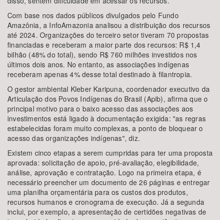
disso, sentem dificuldade em acessar os recursos.
Com base nos dados públicos divulgados pelo Fundo
Amazônia, a InfoAmazonia analisou a distribuição dos recursos
até 2024. Organizações do terceiro setor tiveram 70 propostas
financiadas e receberam a maior parte dos recursos: R$ 1,4
bilhão (48% do total), sendo R$ 760 milhões investidos nos
últimos dois anos. No entanto, as associações indígenas
receberam apenas 4% desse total destinado à filantropia.
O gestor ambiental Kleber Karipuna, coordenador executivo da
Articulação dos Povos Indígenas do Brasil (Apib), afirma que o
principal motivo para o baixo acesso das associações aos
investimentos está ligado à documentação exigida: "as regras
estabelecidas foram muito complexas, a ponto de bloquear o
acesso das organizações indígenas", diz.
Existem cinco etapas a serem cumpridas para ter uma proposta
aprovada: solicitação de apoio, pré-avaliação, elegibilidade,
análise, aprovação e contratação. Logo na primeira etapa, é
necessário preencher um documento de 26 páginas e entregar
uma planilha orçamentária para os custos dos produtos,
recursos humanos e cronograma de execução. Já a segunda
inclui, por exemplo, a apresentação de certidões negativas de