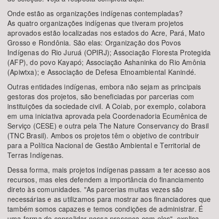
Onde estão as organizações indígenas contempladas?
As quatro organizações indígenas que tiveram projetos
aprovados estão localizadas nos estados do Acre, Pará, Mato
Grosso e Rondônia. São elas: Organização dos Povos
Indígenas do Rio Juruá (OPIRJ); Associação Floresta Protegida
(AFP), do povo Kayapó; Associação Ashaninka do Rio Amônia
(Apiwtxa); e Associação de Defesa Etnoambiental Kanindé.
Outras entidades indígenas, embora não sejam as principais
gestoras dos projetos, são beneficiadas por parcerias com
instituições da sociedade civil. A Coiab, por exemplo, colabora
em uma iniciativa aprovada pela Coordenadoria Ecumênica de
Serviço (CESE) e outra pela The Nature Conservancy do Brasil
(TNC Brasil). Ambos os projetos têm o objetivo de contribuir
para a Política Nacional de Gestão Ambiental e Territorial de
Terras Indígenas.
Dessa forma, mais projetos indígenas passam a ter acesso aos
recursos, mas eles defendem a importância do financiamento
direto às comunidades. "As parcerias muitas vezes são
necessárias e as utilizamos para mostrar aos financiadores que
também somos capazes e temos condições de administrar. É
uma forma de consolidar nossa presença com eles", explica