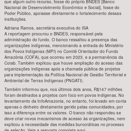
que algum outro recurso, fosse do próprio BNDES [Banco
Nacional de Desenvolvimento Econômico e Social], fosse do
Poder Público, apoiasse diretamente o fortalecimento dessas
instituições.
Adriana Ramos, secretária executiva do ISA
A reportagem procurou o BNDES, responsável pela
administração do fundo. O banco ressaltou a presença das
organizações indígenas, mencionando a entrada do Ministério
dos Povos Indígenas (MPI) no Comitê Orientador do Fundo
Amazônia (COFA), que ocorreu em 2023, e a permanência da
Coiab. Também explicou que houve ampliação do acesso das
organizações indígenas após a chamada pública de projetos
para implementação da Política Nacional de Gestão Territorial e
Ambiental de Terras Indígenas (PNGATI).
Também informou que, nos últimos dois anos, R$147 milhões
foram destinados a projetos com foco em povos indígenas. No
levantamento da InfoAmazonia, no entanto, foi levado em conta
apenas o dinheiro diretamente gerido pelas comunidades, por
isso a diferença entre os valores. O banco não respondeu se
deve criar novos mecanismos de acesso às organizações, nem
explicou a necessidade das medidas burocráticas no processo
de seleção. Veja a resposta completa aqui.