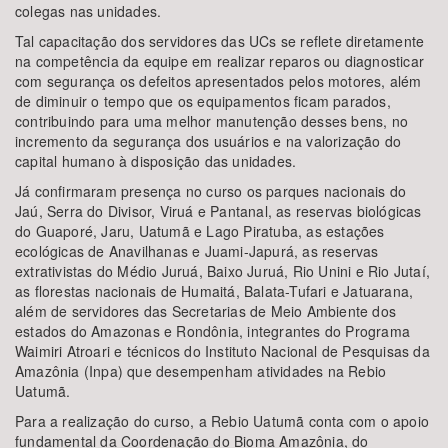
colegas nas unidades.
Tal capacitação dos servidores das UCs se reflete diretamente
na competência da equipe em realizar reparos ou diagnosticar
com segurança os defeitos apresentados pelos motores, além
de diminuir o tempo que os equipamentos ficam parados,
contribuindo para uma melhor manutenção desses bens, no
incremento da segurança dos usuários e na valorização do
capital humano à disposição das unidades.
Já confirmaram presença no curso os parques nacionais do
Jaú, Serra do Divisor, Viruá e Pantanal, as reservas biológicas
do Guaporé, Jaru, Uatumã e Lago Piratuba, as estações
ecológicas de Anavilhanas e Juami-Japurá, as reservas
extrativistas do Médio Juruá, Baixo Juruá, Rio Unini e Rio Jutaí,
as florestas nacionais de Humaitá, Balata-Tufari e Jatuarana,
além de servidores das Secretarias de Meio Ambiente dos
estados do Amazonas e Rondônia, integrantes do Programa
Waimiri Atroari e técnicos do Instituto Nacional de Pesquisas da
Amazônia (Inpa) que desempenham atividades na Rebio
Uatumã.
Para a realização do curso, a Rebio Uatumã conta com o apoio
fundamental da Coordenação do Bioma Amazônia, do