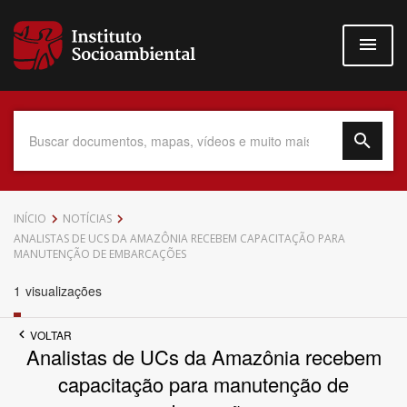
Pular
para
o
conteúdo
principal
Data do Documento
INÍCIO
NOTÍCIAS
ANALISTAS DE UCS DA AMAZÔNIA RECEBEM CAPACITAÇÃO PARA
MANUTENÇÃO DE EMBARCAÇÕES
1
visualizações
Até
VOLTAR
Analistas de UCs da Amazônia recebem
capacitação para manutenção de
Povo Indígena