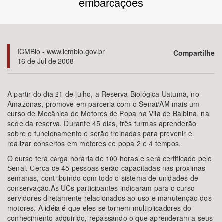
embarcações
Bioma / Bacia
Tema
ICMBio - www.icmbio.gov.br
Compartilhe
16 de Jul de 2008
Subtema
A partir do dia 21 de julho, a Reserva Biológica Uatumã, no
Área de Levantamento
Amazonas, promove em parceria com o Senai/AM mais um
curso de Mecânica de Motores de Popa na Vila de Balbina, na
sede da reserva. Durante 45 dias, três turmas aprenderão
Área Protegida
sobre o funcionamento e serão treinadas para prevenir e
realizar consertos em motores de popa 2 e 4 tempos.
O curso terá carga horária de 100 horas e será certificado pelo
BUSCAR
Senai. Cerca de 45 pessoas serão capacitadas nas próximas
semanas, contribuindo com todo o sistema de unidades de
conservação.As UCs participantes indicaram para o curso
servidores diretamente relacionados ao uso e manutenção dos
motores. A idéia é que eles se tornem multiplicadores do
conhecimento adquirido, repassando o que aprenderam a seus