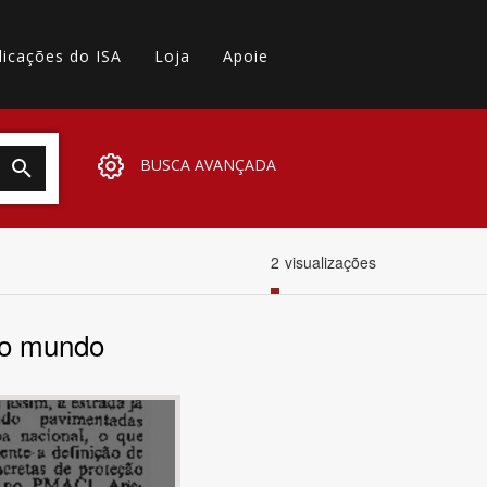
licações do ISA
Loja
Apoie
BUSCA AVANÇADA
2
visualizações
do mundo