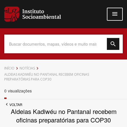
Pular
para
o
conteúdo
principal
Data do Documento
INÍCIO
NOTÍCIAS
ALDEIAS KADIWÉU NO PANTANAL RECEBEM OFICINAS
PREPARATÓRIAS PARA COP30
0
visualizações
Até
VOLTAR
Aldeias Kadiwéu no Pantanal recebem
oficinas preparatórias para COP30
Povo Indígena