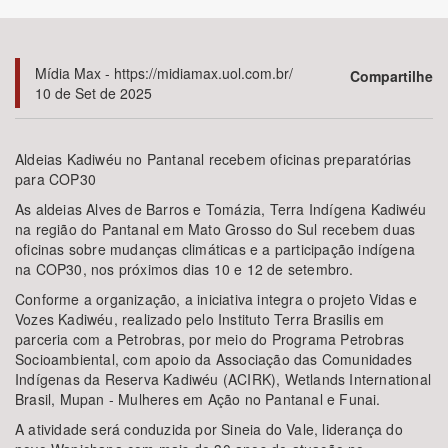
Bioma / Bacia
Mídia Max - https://midiamax.uol.com.br/
Compartilhe
10 de Set de 2025
Tema
Subtema
Aldeias Kadiwéu no Pantanal recebem oficinas preparatórias
para COP30
Área de Levantamento
As aldeias Alves de Barros e Tomázia, Terra Indígena Kadiwéu
na região do Pantanal em Mato Grosso do Sul recebem duas
oficinas sobre mudanças climáticas e a participação indígena
Área Protegida
na COP30, nos próximos dias 10 e 12 de setembro.
Conforme a organização, a iniciativa integra o projeto Vidas e
Vozes Kadiwéu, realizado pelo Instituto Terra Brasilis em
BUSCAR
parceria com a Petrobras, por meio do Programa Petrobras
Socioambiental, com apoio da Associação das Comunidades
Indígenas da Reserva Kadiwéu (ACIRK), Wetlands International
Brasil, Mupan - Mulheres em Ação no Pantanal e Funai.
A atividade será conduzida por Sineia do Vale, liderança do