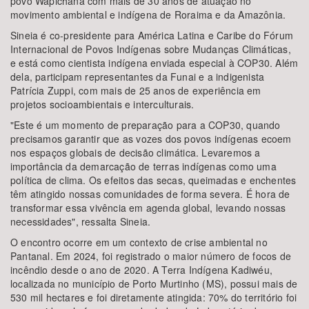
povo Wapichana com mais de 30 anos de atuação no
movimento ambiental e indígena de Roraima e da Amazônia.
Sineia é co-presidente para América Latina e Caribe do Fórum
Internacional de Povos Indígenas sobre Mudanças Climáticas,
e está como cientista indígena enviada especial à COP30. Além
dela, participam representantes da Funai e a indigenista
Patrícia Zuppi, com mais de 25 anos de experiência em
projetos socioambientais e interculturais.
"Este é um momento de preparação para a COP30, quando
precisamos garantir que as vozes dos povos indígenas ecoem
nos espaços globais de decisão climática. Levaremos a
importância da demarcação de terras indígenas como uma
política de clima. Os efeitos das secas, queimadas e enchentes
têm atingido nossas comunidades de forma severa. É hora de
transformar essa vivência em agenda global, levando nossas
necessidades", ressalta Sineia.
O encontro ocorre em um contexto de crise ambiental no
Pantanal. Em 2024, foi registrado o maior número de focos de
incêndio desde o ano de 2020. A Terra Indígena Kadiwéu,
localizada no município de Porto Murtinho (MS), possui mais de
530 mil hectares e foi diretamente atingida: 70% do território foi