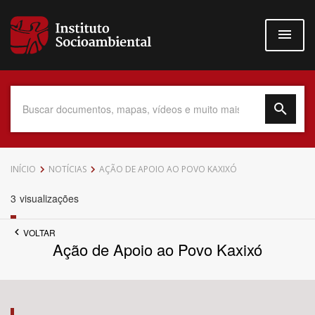
Pular
para
o
conteúdo
principal
Data do Documento
INÍCIO
NOTÍCIAS
AÇÃO DE APOIO AO POVO KAXIXÓ
3
visualizações
VOLTAR
Até
Ação de Apoio ao Povo Kaxixó
Povo Indígena