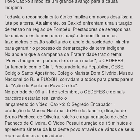
Povo Caxixó simboliza um grande avanço para a causa
indígena.
Todavia o reconhecimento étnico implica em novos desafios: a
luta pela terra. Atualmente, os Caxixó enfrentam uma situação
de tensão na região de Pompéu. Prestadores de serviços nas
fazendas, eles temem uma situação de conflito com os
fazendeiros e estão solicitando o apoio da sociedade mineira
para garantir o processo de demarcação da terra indígena
No ano em que a campanha da Fraternidade traz o tema:
"Povos Indígenas: por uma terra sem males", o CEDEFES,
juntamente com o Cimi, Procuradoria da República, CESE,
Colégio Santo Agostinho, Colégio Marista Dom Silvério, Museu
Nacional do RJ e PUC/BH, convidam a todos para participarem
da "Ação de Apoio ao Povo Caxixó".
No período de 09 a 11 de setembro, o CEDEFES e demais
parceiros estarão realizando o
lançamento do vídeo "Caxixó: O Segredo Encapado" -
produção do Museu Nacional do Rio de Janeiro, direção de
Bruno Pacheco de Oliveira, roteiro e argumentação de João
Pacheco de Oliveira. O Vídeo Possui duração de 15 minutos e
apresenta síntese da luta deste povo através de vários de seus
representantes e apoiadores.