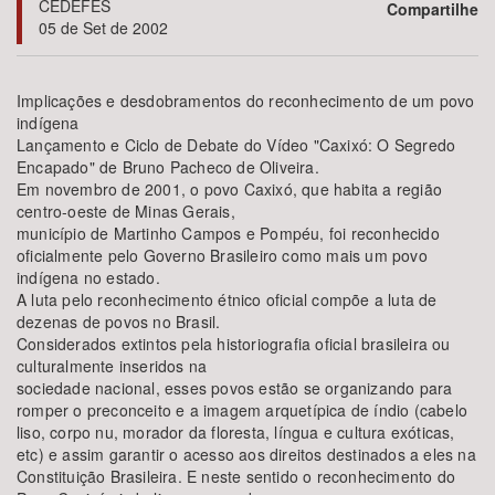
CEDEFES
Compartilhe
05 de Set de 2002
Bioma / Bacia
Implicações e desdobramentos do reconhecimento de um povo
Tema
indígena
Lançamento e Ciclo de Debate do Vídeo "Caxixó: O Segredo
Encapado" de Bruno Pacheco de Oliveira.
Subtema
Em novembro de 2001, o povo Caxixó, que habita a região
centro-oeste de Minas Gerais,
Área de Levantamento
município de Martinho Campos e Pompéu, foi reconhecido
oficialmente pelo Governo Brasileiro como mais um povo
indígena no estado.
Área Protegida
A luta pelo reconhecimento étnico oficial compõe a luta de
dezenas de povos no Brasil.
Considerados extintos pela historiografia oficial brasileira ou
BUSCAR
culturalmente inseridos na
sociedade nacional, esses povos estão se organizando para
romper o preconceito e a imagem arquetípica de índio (cabelo
liso, corpo nu, morador da floresta, língua e cultura exóticas,
etc) e assim garantir o acesso aos direitos destinados a eles na
Constituição Brasileira. E neste sentido o reconhecimento do