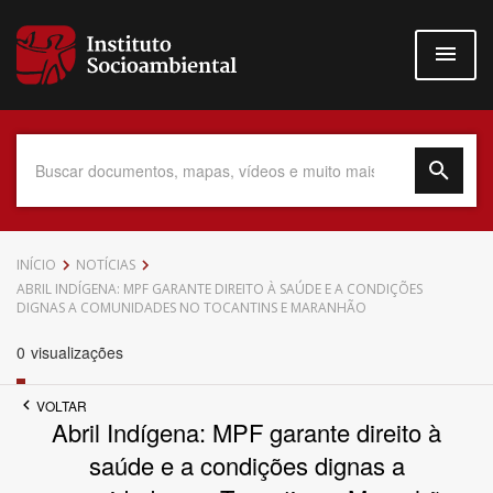
Pular
para
o
conteúdo
principal
Data do Documento
INÍCIO
NOTÍCIAS
ABRIL INDÍGENA: MPF GARANTE DIREITO À SAÚDE E A CONDIÇÕES
DIGNAS A COMUNIDADES NO TOCANTINS E MARANHÃO
0
visualizações
Até
VOLTAR
Abril Indígena: MPF garante direito à
saúde e a condições dignas a
Povo Indígena