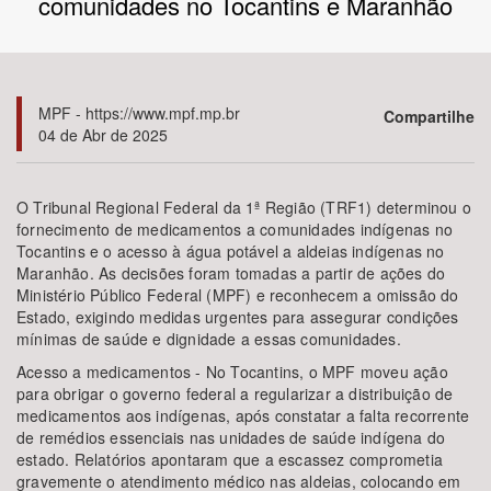
comunidades no Tocantins e Maranhão
Bioma / Bacia
Tema
MPF - https://www.mpf.mp.br
Compartilhe
04 de Abr de 2025
Subtema
O Tribunal Regional Federal da 1ª Região (TRF1) determinou o
Área de Levantamento
fornecimento de medicamentos a comunidades indígenas no
Tocantins e o acesso à água potável a aldeias indígenas no
Maranhão. As decisões foram tomadas a partir de ações do
Área Protegida
Ministério Público Federal (MPF) e reconhecem a omissão do
Estado, exigindo medidas urgentes para assegurar condições
mínimas de saúde e dignidade a essas comunidades.
BUSCAR
Acesso a medicamentos - No Tocantins, o MPF moveu ação
para obrigar o governo federal a regularizar a distribuição de
medicamentos aos indígenas, após constatar a falta recorrente
de remédios essenciais nas unidades de saúde indígena do
estado. Relatórios apontaram que a escassez comprometia
gravemente o atendimento médico nas aldeias, colocando em