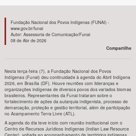
Bioma / Bacia
Fundação Nacional dos Povos Indígenas (FUNAI) -
www.gov.br/funai
Tema
Autor: Assessoria de Comunicação/Funai
08 de Abr de 2026
Subtema
Compartilhe
Área de Levantamento
Nesta terça-feira (7), a Fundação Nacional dos Povos
Indígenas (Funai) deu continuidade à agenda do Abril Indígena
Área Protegida
2026, em Brasília (DF). Houve reuniões com lideranças e
organizações indígenas de diversos povos dos variados biomas
brasileiros. Representantes da Funai trataram sobre o
BUSCAR
fortalecimento de ações da autarquia indigenista, processo de
demarcação, proteção e gestão territorial, além de participação
no Acampamento Terra Livre (ATL).
A agenda do dia teve início com reunião institucional com o
Centro de Recursos Jurídicos Indígenas (Indian Law Resource
Center), voltada ao acompanhamento de territórios indígenas