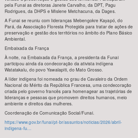
pela Funai as diretoras Janete Carvalho, da DPT, Pagu
Rodrigues, da DHPS e Mislene Metchacuna, da Dages.
A Funai se reuniu com lideranças Mebengokre Kayapó, do
Pará, da Associação Floresta Protegida para tratar de ações de
preservação e gestão dos territórios no âmbito do Plano Básico
Ambiental.
Embaixada da França
À noite, na Embaixada da França, a presidenta da Funai
participou ainda da condecoração da ativista indígena
Watatakalu, do povo Yawalapiti, do Mato Grosso.
A líder indígena foi nomeada no grau de Cavaleiro da Ordem
Nacional do Mérito da República Francesa, uma condecoração
criada pelo governo francês para homenagear as trajetórias de
lideranças e pessoas que promovem direitos humanos, meio
ambiente e direitos das mulheres.
Coordenação de Comunicação Social/Funai.
https://www.gov.br/funai/pt-br/assuntos/noticias/2026/abril-
indigena-fu…