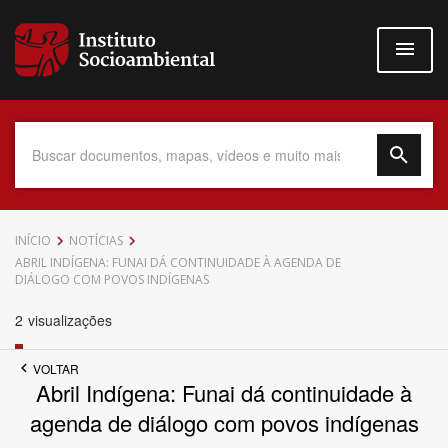
Pular
para
o
conteúdo
principal
Data do Documento
INÍCIO
NOTÍCIAS
ABRIL INDÍGENA: FUNAI DÁ CONTINUIDADE À AGENDA DE
DIÁLOGO COM POVOS INDÍGENAS
2
visualizações
Até
VOLTAR
Abril Indígena: Funai dá continuidade à
agenda de diálogo com povos indígenas
Povo Indígena