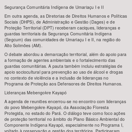
Segurança Comunitária Indígena de Umariaçu I e II
Em outra agenda, as Diretorias de Direitos Humanos e Políticas
Sociais (DHPS), de Administração e Gestão (Dages) e de
Proteção Territorial (DPT) receberam caciques, lideranças e
guardas territoriais da Segurança Comunitária Indígena
(Segcum) das comunidades de Umariaçu I e II, na região do
Alto Solimões (AM).
O debate abordou a demarcação territorial, além do apoio para
a formação de agentes ambientais e o fortalecimento das
guardas comunitárias. A pauta também incluiu estratégias de
apoio sociocultural para prevenção ao uso de álcool e drogas
no contexto de violência e a inclusão de lideranças no
Programa de Proteção aos Defensores de Direitos Humanos.
Lideranças Mebengokre Kayapó
A agenda de reuniões encerrou-se no encontro com lideranças
do povo Mebengokre-Kayapó, da Associação Floresta
Protegida, no estado do Pará. O diálogo teve como foco ações
de proteção territorial no âmbito do Plano Básico Ambiental do
Componente Indígena Kayapó, especialmente no Programa I,
voltado à preservação e gestão dos territórios. Participaram