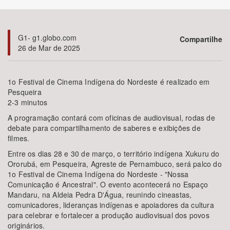
Bioma / Bacia
G1- g1.globo.com
Compartilhe
26 de Mar de 2025
Tema
Subtema
1o Festival de Cinema Indígena do Nordeste é realizado em
Pesqueira
2-3 minutos
Área de Levantamento
A programação contará com oficinas de audiovisual, rodas de
debate para compartilhamento de saberes e exibições de
Área Protegida
filmes.
Entre os dias 28 e 30 de março, o território indígena Xukuru do
Ororubá, em Pesqueira, Agreste de Pernambuco, será palco do
BUSCAR
1o Festival de Cinema Indígena do Nordeste - "Nossa
Comunicação é Ancestral". O evento acontecerá no Espaço
Mandaru, na Aldeia Pedra D'Água, reunindo cineastas,
comunicadores, lideranças indígenas e apoiadores da cultura
para celebrar e fortalecer a produção audiovisual dos povos
originários.