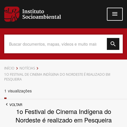
Pular
para
o
conteúdo
principal
Data do Documento
INÍCIO
NOTÍCIAS
1O FESTIVAL DE CINEMA INDÍGENA DO NORDESTE É REALIZADO EM
PESQUEIRA
1
visualizações
Até
VOLTAR
1o Festival de Cinema Indígena do
Nordeste é realizado em Pesqueira
Povo Indígena