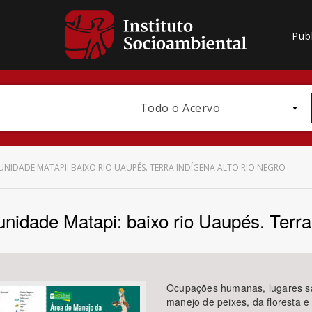
Pub
Todo o Acervo
NIDADE MATAPI: BAIXO RIO UAUPÉS. TERRA INDÍGENA ALTO RIO NEGRO
idade Matapi: baixo rio Uaupés. Terra
Bioma / Bacia
Ocupações humanas, lugares sagr
manejo de peixes, da floresta 
Subtema