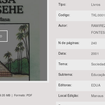
Tipo:
Livros
Codigo:
TKL000
Área Protegida
Autor:
RAMIREZ
FONTES, 
VO
N de páginas:
240
Data:
2001
Tema:
Sociedad
Subtema:
Educaçã
Editoras:
EDUA
Local Edição:
9.35 MB | Formato: PDF
Manaus