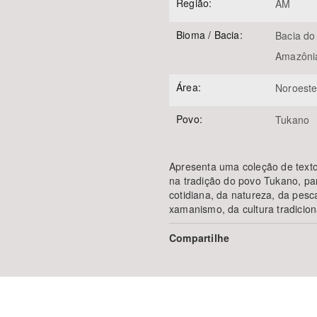
Região:
AM
Bioma / Bacia:
Bacia do
Amazôni
Área:
Noroest
Povo:
Tukano
Apresenta uma coleção de text
na tradição do povo Tukano, par
cotidiana, da natureza, da pesca
xamanismo, da cultura tradicio
Compartilhe