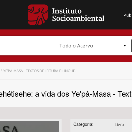
Pub
Todo o Acervo
OS YE'PÂ-MASA - TEXTOS DE LEITURA BILÍNGUE.
hétisehe: a vida dos Ye'pâ-Masa - Textos
Bioma / Bacia
Categoria:
Livro
Subtema