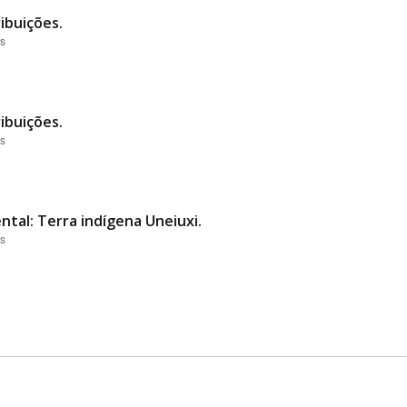
ibuições.
es
ibuições.
es
ntal: Terra indígena Uneiuxi.
es