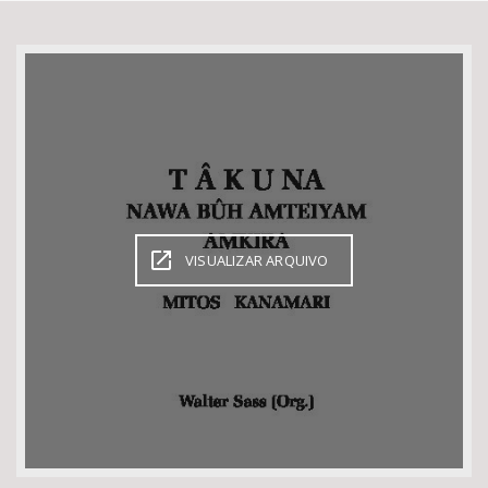
Bioma / Bacia
Tema
Subtema
Área de Levantamento
VISUALIZAR ARQUIVO
Área Protegida
BUSCAR