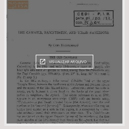
Bioma / Bacia
Tema
Subtema
Área de Levantamento
VISUALIZAR ARQUIVO
Área Protegida
BUSCAR