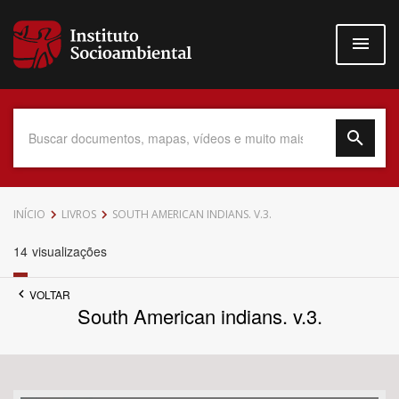
Pular
para
o
conteúdo
principal
Data do Documento
INÍCIO
LIVROS
SOUTH AMERICAN INDIANS. V.3.
14
visualizações
VOLTAR
Até
South American indians. v.3.
Povo Indígena