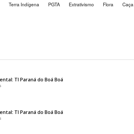
Terra Indígena
PGTA
Extrativismo
Flora
Caça
ental: TI Paraná do Boá Boá
s
ental: TI Paraná do Boá Boá
s