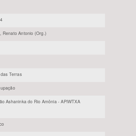
04
 Renato Antonio (Org.)
BUSCAR
 das Terras
cupação
ão Ashaninka do Rio Amônia - APIWTXA
co