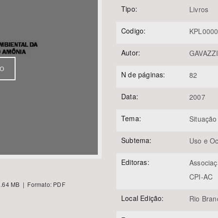
Tipo:
Livros
Codigo:
KPL000
Área Protegida
Autor:
GAVAZZI,
VO
N de páginas:
82
Data:
2007
Tema:
Situação
Subtema:
Uso e O
Editoras:
Associaç
CPI-AC
.64 MB | Formato: PDF
Local Edição:
Rio Bran