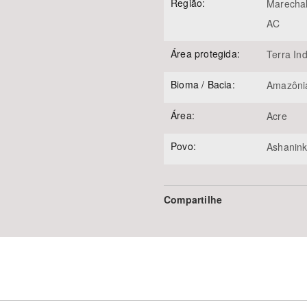
Região:
Marecha
AC
Área protegida:
Terra In
Bioma / Bacia:
Amazôni
Área:
Acre
Povo:
Ashanin
Compartilhe