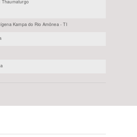
l Thaumaturgo
dígena Kampa do Rio Amônea - TI
a
ka