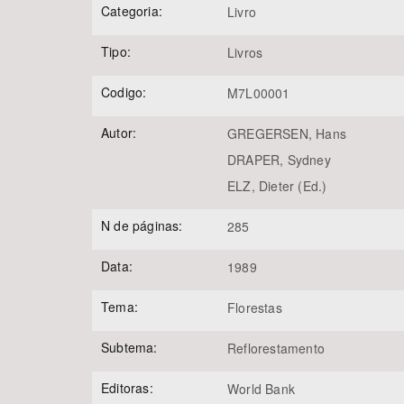
Categoria:
Livro
Tipo:
Livros
Área de Levantamento
Codigo:
M7L00001
Autor:
GREGERSEN, Hans
DRAPER, Sydney
ELZ, Dieter (Ed.)
N de páginas:
285
Data:
1989
Tema:
Florestas
Subtema:
Reflorestamento
Editoras:
World Bank