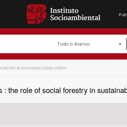
Pub
Todo o Acervo
L FORESTRY IN SUSTAINABLE DEVELOPMENT.
 : the role of social forestry in sustain
Bioma / Bacia
Subtema