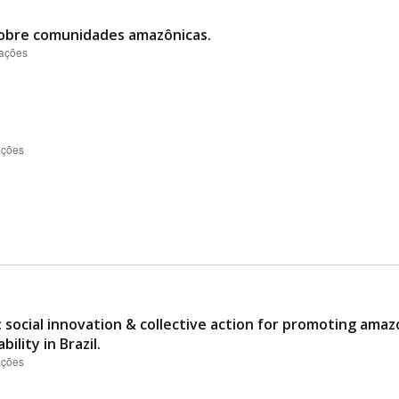
sobre comunidades amazônicas.
zações
ações
 social innovation & collective action for promoting ama
ility in Brazil.
ações