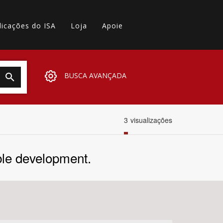
licações do ISA
Loja
Apoie
BUSCA AVANÇADA
3
visualizações
able development.