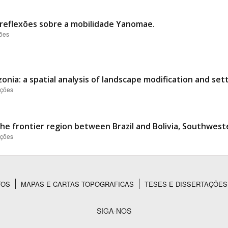
”: reflexões sobre a mobilidade Yanomae.
ções
ia: a spatial analysis of landscape modification and sett
ações
the frontier region between Brazil and Bolivia, Southwes
ações
TOS
MAPAS E CARTAS TOPOGRAFICAS
TESES E DISSERTAÇÕES
SIGA-NOS