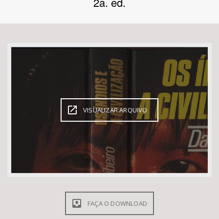
2a. ed.
Bioma / Bacia
Tema
Subtema
Área de Levantamento
VISUALIZAR ARQUIVO
Área Protegida
BUSCAR
FAÇA O DOWNLOAD