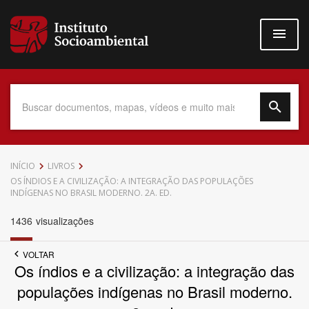
Pular
para
o
conteúdo
principal
Data do Documento
INÍCIO
LIVROS
OS ÍNDIOS E A CIVILIZAÇÃO: A INTEGRAÇÃO DAS POPULAÇÕES
INDÍGENAS NO BRASIL MODERNO. 2A. ED.
1436
visualizações
Até
VOLTAR
Os índios e a civilização: a integração das
populações indígenas no Brasil moderno.
Povo Indígena