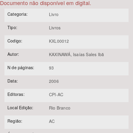
Documento não disponível em digital.
Bioma / Bacia
Categoria:
Livro
Tipo:
Livros
Tema
Codigo:
KXL00012
Subtema
Autor:
KAXINAWÁ, Isaías Sales Ibã
Área de Levantamento
N de páginas:
93
Área Protegida
Data:
2006
Editoras:
CPI-AC
BUSCAR
Local Edição:
Rio Branco
Região:
AC