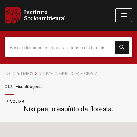
Pular
para
o
conteúdo
principal
Data do Documento
INÍCIO
LIVROS
NIXI PAE: O ESPÍRITO DA FLORESTA.
3121
visualizações
VOLTAR
Até
Nixi pae: o espírito da floresta.
Povo Indígena