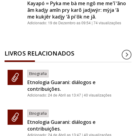
Kayapó = Pyka me bà me ngô me me'ĩ ‘ãno
ãm kadjy amĩn pry karõ jadjwýr: mỳja ‘ã
me kukjêr kadjy ‘ã pi'ôk ne jã.
Adicionado:
19 de Dezembro as 09:54
| 74 visualizações
LIVROS RELACIONADOS
Etnografia
Etnologia Guarani: diálogos e
contribuições.
Adicionado:
24 de Abril as 13:47
| 40 visualizações
Etnografia
Etnologia Guarani: diálogos e
contribuições.
Adicionado:
24 de Abril as 13:47
| 40 visualizações