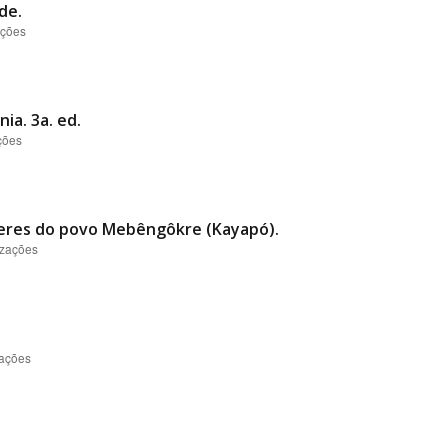
de.
ações
ia. 3a. ed.
ções
heres do povo Mebêngôkre (Kayapó).
izações
zações