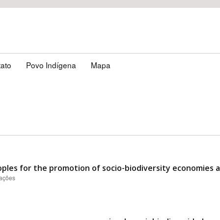
tato
Povo Indígena
Mapa
oples for the promotion of socio-biodiversity economies 
zações