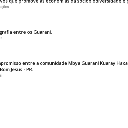
ovos que promove as economias da sociobiodiversidade e p
zações
grafia entre os Guarani.
es
promisso entre a comunidade Mbya Guarani Kuaray Haxa 
Bom Jesus - PR.
es