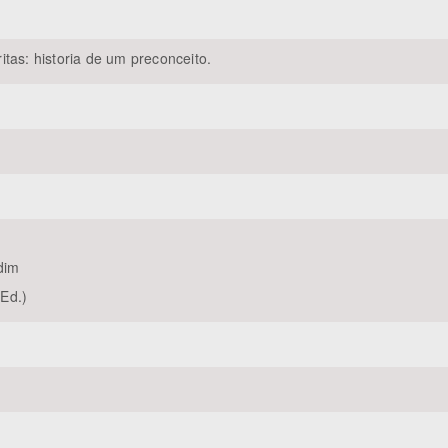
tas: historia de um preconceito.
Área Protegida
dim
Ed.)