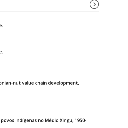
e.
e.
zonian-nut value chain development,
e povos indígenas no Médio Xingu, 1950-