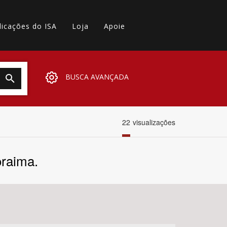
licações do ISA
Loja
Apoie
BUSCA AVANÇADA
22
visualizações
oraima.