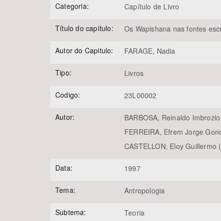
Categoria:
Capítulo de Livro
Título do capítulo:
Os Wapishana nas fontes escri
Área de Levantamento
Autor do Capitulo:
FARAGE, Nadia
Tipo:
Livros
Codigo:
23L00002
Autor:
BARBOSA, Reinaldo Imbrozio
FERREIRA, Efrem Jorge Gon
CASTELLON, Eloy Guillermo (
Data:
1997
Tema:
Antropologia
Subtema:
Teoria