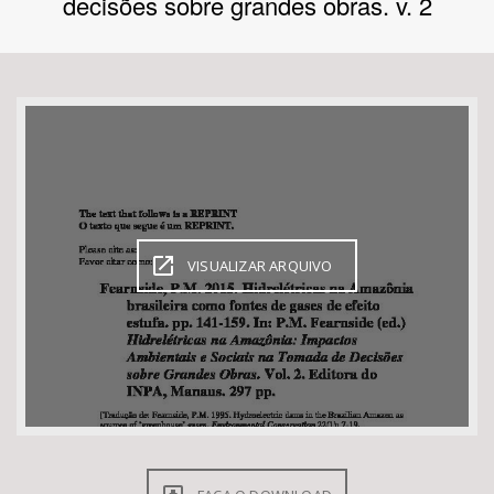
decisões sobre grandes obras. v. 2
Bioma / Bacia
Tema
Subtema
Área de Levantamento
VISUALIZAR ARQUIVO
Área Protegida
BUSCAR