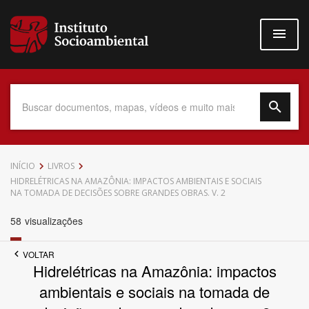
Pular
para
o
conteúdo
principal
Data do Documento
INÍCIO
LIVROS
HIDRELÉTRICAS NA AMAZÔNIA: IMPACTOS AMBIENTAIS E SOCIAIS
NA TOMADA DE DECISÕES SOBRE GRANDES OBRAS. V. 2
58
visualizações
Até
VOLTAR
Hidrelétricas na Amazônia: impactos
ambientais e sociais na tomada de
Povo Indígena