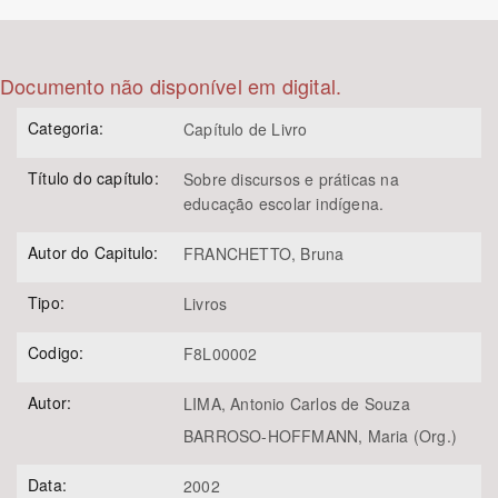
Bioma / Bacia
Documento não disponível em digital.
Tema
Categoria:
Capítulo de Livro
Subtema
Título do capítulo:
Sobre discursos e práticas na
educação escolar indígena.
Área de Levantamento
Autor do Capitulo:
FRANCHETTO, Bruna
Área Protegida
Tipo:
Livros
Codigo:
F8L00002
BUSCAR
Autor:
LIMA, Antonio Carlos de Souza
BARROSO-HOFFMANN, Maria (Org.)
Data:
2002