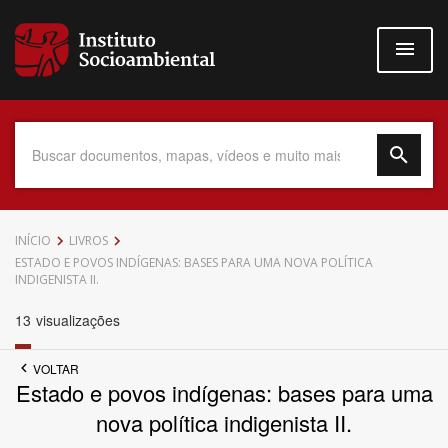
Pular
para
o
conteúdo
principal
Data do Documento
INÍCIO
LIVROS
ESTADO E POVOS INDÍGENAS: BASES PARA UMA NOVA POLÍTICA
INDIGENISTA II.
13
visualizações
Até
VOLTAR
Estado e povos indígenas: bases para uma
nova política indigenista II.
Povo Indígena